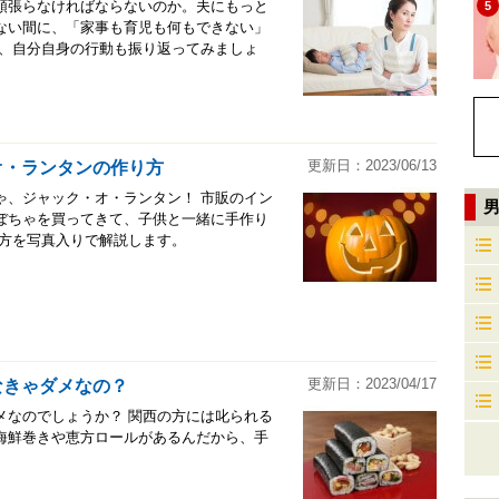
頑張らなければならないのか。夫にもっと
5
ない間に、「家事も育児も何もできない」
に、自分自身の行動も振り返ってみましょ
更新日：2023/06/13
オ・ランタンの作り方
ゃ、ジャック・オ・ランタン！ 市販のイン
ぼちゃを買ってきて、子供と一緒に手作り
り方を写真入りで解説します。
更新日：2023/04/17
なきゃダメなの？
メなのでしょうか？ 関西の方には叱られる
海鮮巻きや恵方ロールがあるんだから、手