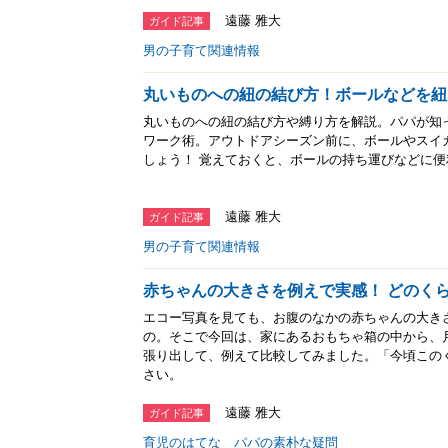
遠藤 雅大
ガイド記事
男の子育て関連情報
丸いものへの紐の結び方！ボールなどを紐
丸いものへの紐の結び方や縛り方を解説。パパが知
ワーク術。アウトドアシーズン前に、ボールやスイ
しょう！ 覚えておくと、ボールの持ち運びなどに便
遠藤 雅大
ガイド記事
男の子育て関連情報
赤ちゃんの大きさを例えで実感！ どのく
エコー写真を見ても、お腹のなかの赤ちゃんの大き
の。そこで今回は、家にあるおもちゃ箱の中から、
張り出して、例えて比較してみました。「今頃この
さい。
遠藤 雅大
ガイド記事
育児のはてな パパの素朴な疑問