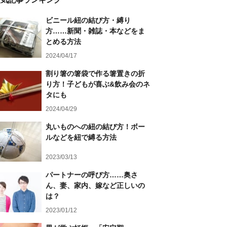
ビニール紐の結び方・縛り
方……新聞・雑誌・本などをま
とめる方法
2024/04/17
割り箸の箸袋で作る箸置きの折
り方！子どもが喜ぶ&飲み会のネ
タにも
2024/04/29
丸いものへの紐の結び方！ボー
ルなどを紐で縛る方法
2023/03/13
パートナーの呼び方……奥さ
ん、妻、家内、嫁など正しいの
は？
2023/01/12