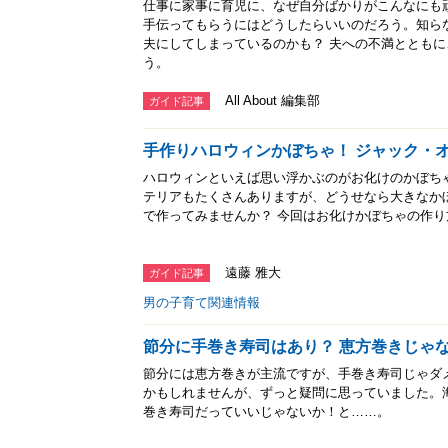
仕事に家事に育児に、なぜ自分ばかりがこんなにも
手伝ってもらうにはどうしたらいいのだろう。知ら
夫にしてしまっているのかも？ 夫への不満ととも
う。
All About 編集部
ガイド記事
手作りハロウィンかぼちゃ！ ジャック・
ハロウィンといえば思い浮かぶのがお化けのかぼち
テリアもたくさんありますが、どうせなら大きなか
で作ってみませんか？ 今回はお化けかぼちゃの作
遠藤 雅大
ガイド記事
男の子育て関連情報
節分に手巻き寿司はあり？ 恵方巻きじゃ
節分には恵方巻きが主流ですが、手巻き寿司じゃダ
かもしれませんが、ずっと疑問に思っていました。
巻き寿司だっていいじゃないか！と……。