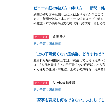
ビニール紐の結び方・縛り方……新聞・雑
新聞の縛り方を意識したことはありますか？ここで
える、新聞や雑誌・本をビニール紐やロープで結ん
や雑誌・本の簡単&頑丈な縛り方・結び方・まとめ
遠藤 雅大
ガイド記事
男の子育て関連情報
「上の子可愛くない症候群」どうすれば？
産まれた順や相性などにより発生してしまう兄弟へ
は、2人目出産後「上の子可愛くない症候群」とも
ゃん返りの原因・対処法、上の子の気持ち、兄弟育
All About 編集部
ガイド記事
男の子育て関連情報
「家事も育児も何もできない」夫にしてし