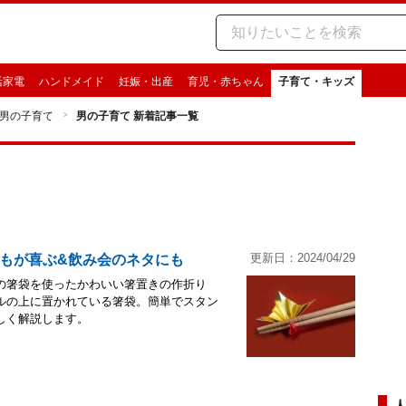
活家電
ハンドメイド
妊娠・出産
育児・赤ちゃん
子育て・キッズ
男の子育て
男の子育て 新着記事一覧
更新日：2024/04/29
もが喜ぶ&飲み会のネタにも
の箸袋を使ったかわいい箸置きの作折り
ルの上に置かれている箸袋。簡単でスタン
しく解説します。