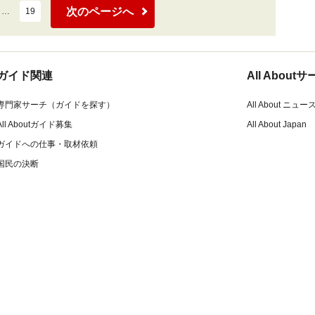
次のページへ
…
19
ガイド関連
All Abou
専門家サーチ（ガイドを探す）
All About ニュー
All Aboutガイド募集
All About Japan
ガイドへの仕事・取材依頼
国民の決断