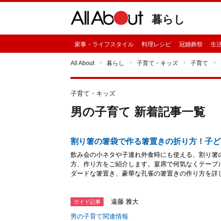
暮らし
家事・ライフスタイル
料理レシピ
冠婚葬祭
生
All About
暮らし
子育て・キッズ
子育て
子育て・キッズ
男の子育て 新着記事一覧
割り箸の箸袋で作る箸置きの折り方！子ど
飲み会の小ネタや子連れ外食時にも使える、割り箸
方、作り方をご紹介します。宴席で何気なくテーブ
ダードな箸置き、豪華な孔雀の箸置きの作り方を詳
遠藤 雅大
ガイド記事
男の子育て関連情報