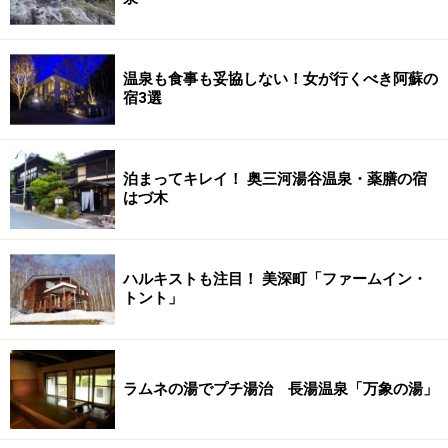
温泉も食事も妥協しない！女が行くべき阿蘇の
宿3選
泊まってキレイ！ 奥三河湯谷温泉・薬膳の宿
はづ木
ハルキストも注目！ 美深町「ファームイン・
トント」
ラムネの湯でプチ湯治 長湯温泉「万象の湯」