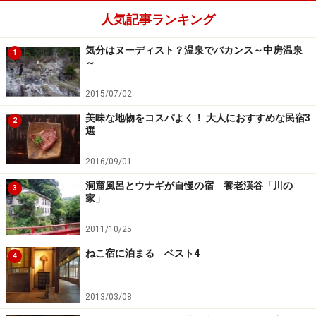
人気記事ランキング
気分はヌーディスト？温泉でバカンス～中房温泉
1
～
2015/07/02
美味な地物をコスパよく！ 大人におすすめな民宿3
2
選
2016/09/01
洞窟風呂とウナギが自慢の宿 養老渓谷「川の
3
家」
2011/10/25
ねこ宿に泊まる ベスト4
4
2013/03/08