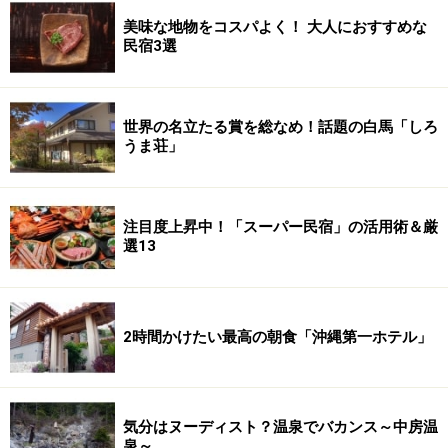
美味な地物をコスパよく！ 大人におすすめな
民宿3選
世界の名立たる賞を総なめ！話題の白馬「しろ
うま荘」
注目度上昇中！「スーパー民宿」の活用術＆厳
選13
2時間かけたい最高の朝食「沖縄第一ホテル」
気分はヌーディスト？温泉でバカンス～中房温
泉～