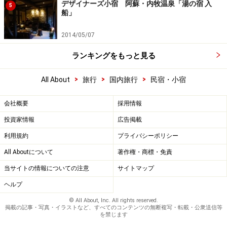
デザイナーズ小宿 阿蘇・内牧温泉「湯の宿 入
5
船」
2014/05/07
ランキングをもっと見る
>
>
>
All About
旅行
国内旅行
民宿・小宿
会社概要
採用情報
投資家情報
広告掲載
利用規約
プライバシーポリシー
All Aboutについて
著作権・商標・免責
当サイトの情報についての注意
サイトマップ
ヘルプ
© All About, Inc. All rights reserved.
掲載の記事・写真・イラストなど、すべてのコンテンツの無断複写・転載・公衆送信等
を禁じます