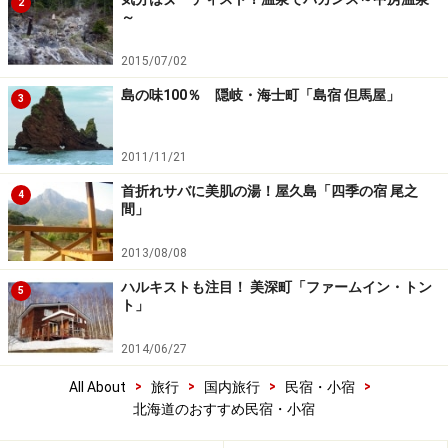
2
～
2015/07/02
島の味100％ 隠岐・海士町「島宿 但馬屋」
3
2011/11/21
首折れサバに美肌の湯！屋久島「四季の宿 尾之
4
間」
2013/08/08
ハルキストも注目！ 美深町「ファームイン・トン
5
ト」
2014/06/27
>
>
>
>
All About
旅行
国内旅行
民宿・小宿
北海道のおすすめ民宿・小宿