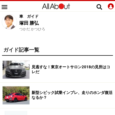
車
ガイド
塚田 勝弘
つかだ かつひろ
ガイド記事一覧
見逃すな！東京オートサロン2018の見所はコ
レだ
新型シビック試乗インプレ、走りのホンダ復活
なるか？