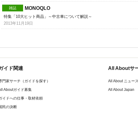
MONOQLO
雑誌
特集「10大ヒット商品」～中古車について解説～
2013年11月19日
ガイド関連
All Abou
専門家サーチ（ガイドを探す）
All About ニュー
All Aboutガイド募集
All About Japan
ガイドへの仕事・取材依頼
国民の決断