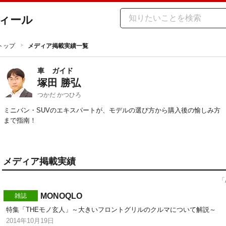
ィール
トップ
メディア掲載実績一覧
車
ガイド
塚田 勝弘
つかだ かつひろ
ミニバン・SUVのエキスパートが、モデルの選び方から購入後の愉しみ方
まで指南！
メディア掲載実績
「
MONOQLO
雑誌
特集「THEモノ玄人」～大きいフロントグリルのクルマについて解説～
2014年10月19日