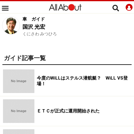
車
ガイド
国沢 光宏
くにさわ みつひろ
ガイド記事一覧
今度のWiLLはステルス潜航艇？ WiLL VS登
場！
ＥＴＣが正式に運用開始された