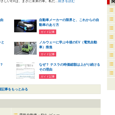
さしいEVは、まさに未来の車。私た...
続きを読む
理由
自動車メーカーの限界と、これからの自
動車のあり方
ガイド記事
ンと
ノルウェーに学ぶ今後のEV（電気自動
車）推進
ガイド記事
？
なぜ？ テスラの時価総額は上がり続ける
その理由
ガイド記事
着記事をもっとみる