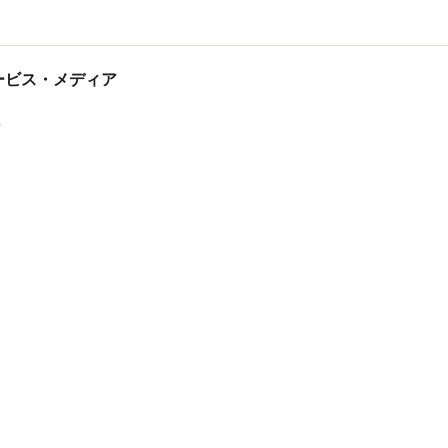
国沢 光宏
tサービス・メディア
ス