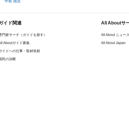
中島 徳至
ガイド関連
All Abou
専門家サーチ（ガイドを探す）
All About ニュー
All Aboutガイド募集
All About Japan
ガイドへの仕事・取材依頼
国民の決断