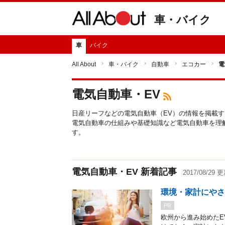
車・バイク
車
バイク
All About
車・バイク
自動車
エコカー
電
電気自動車・EV
日産リーフなどの電気自動車（EV）の情報を掲載
電気自動車の仕組みや基礎知識など電気自動車を理
す。
電気自動車・EV 新着記事
2017/08/29 
環境・家計にやさ
PR
欧州から進み始めたE