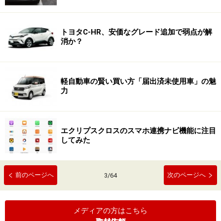
トヨタC-HR、安価なグレード追加で弱点が解
消か？
軽自動車の賢い買い方「届出済未使用車」の魅
力
エクリプスクロスのスマホ連携ナビ機能に注目
してみた
前のページへ
次のページへ
3
/
64
メディアの方はこちら