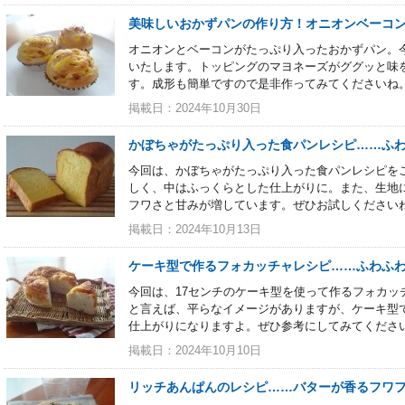
美味しいおかずパンの作り方！オニオンベーコ
オニオンとベーコンがたっぷり入ったおかずパン。
いたします。トッピングのマヨネーズがググッと味
す。成形も簡単ですので是非作ってみてくださいね
掲載日：2024年10月30日
かぼちゃがたっぷり入った食パンレシピ……ふ
今回は、かぼちゃがたっぷり入った食パンレシピを
しく、中はふっくらとした仕上がりに。また、生地
フワさと甘みが増しています。ぜひお試しください
掲載日：2024年10月13日
ケーキ型で作るフォカッチャレシピ……ふわふ
今回は、17センチのケーキ型を使って作るフォカッ
と言えば、平らなイメージがありますが、ケーキ型
仕上がりになりますよ。ぜひ参考にしてみてくださ
掲載日：2024年10月10日
リッチあんぱんのレシピ……バターが香るフワ