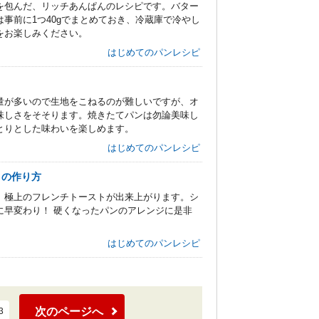
を包んだ、リッチあんぱんのレシピです。バター
事前に1つ40gでまとめておき、冷蔵庫で冷やし
をお楽しみください。
はじめてのパンレシピ
量が多いので生地をこねるのが難しいですが、オ
味しさをそそります。焼きたてパンは勿論美味し
とりとした味わいを楽しめます。
はじめてのパンレシピ
トの作り方
、極上のフレンチトーストが出来上がります。シ
に早変わり！ 硬くなったパンのアレンジに是非
はじめてのパンレシピ
次のページへ
3