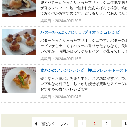
卵とバターがたっぷり入ったブリオッシュ生地で餡
が香るフワフワ生地で包まれたあんぱんは格別。餡は
ておくのがおすすめです。とてもリッチなあんぱん
掲載日：2024年09月20日
バターたっぷりパン……ブリオッシュレシピ
バターたっぷり入ったブリオッシュです。バターの
ーブンから出てくるバターの香りがたまらなく、美
いですが、時間が経ってからもバターが染みてしっ
掲載日：2024年09月15日
食パンのアレンジレシピ！極上フレンチトース
硬くなった食パンを卵と牛乳、お砂糖に浸すだけで
ンプルな材料でも、しっかり浸せば贅沢なスイーツ
おすすめの食パンレシピです！
掲載日：2024年09月04日
前のページへ
1
2
3
…
1