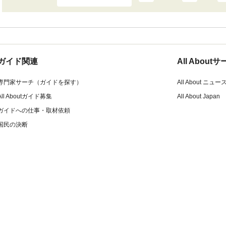
ガイド関連
All Abou
専門家サーチ（ガイドを探す）
All About ニュー
All Aboutガイド募集
All About Japan
ガイドへの仕事・取材依頼
国民の決断