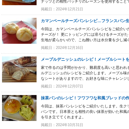
ナッツとの相性バッチリのレーズンを使用すること
掲載日：2024年12月21日
カマンベールチーズパンレシピ…フランスパン
今回は、カマンベールチーズパンレシピをご紹介い
チーズが！ 更にトッピングには溶ろけるチーズが
生地が柔らかいので、こね難い方は水分量を少し減
掲載日：2024年12月16日
メープルデニッシュのレシピ！メープルシート
家で作るのは手間がかかり、難易度も高いと思われ
ルデニッシュのレシピをご紹介します。メープル味
なシートがありますので、お好きな味にチャレンジ
掲載日：2024年12月07日
抹茶パンのレシピ！フワフワな和風ブレッドの
今回は、抹茶パンレシピをご紹介いたします。生ク
パンです。日本茶とも相性の良い抹茶が効いた和風
を引き立ててくれますよ。
掲載日：2024年10月31日