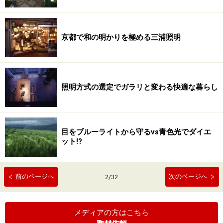
京都で和の明かりを極める三浦照明
照明方式の選定でガラリと変わる快適な暮らし
目をブルーライトから守るvs青色光でダイエ
ット!?
前のページへ
次のページへ
2
/
32
メディアの方はこちら