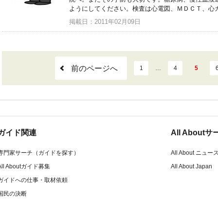
ようにしてください。検査は心電図、ＭＤＣＴ、心
掲載日：2011年02月09日
前のページへ
1
…
4
5
ガイド関連
All Abou
専門家サーチ（ガイドを探す）
All About ニュー
All Aboutガイド募集
All About Japan
ガイドへの仕事・取材依頼
国民の決断