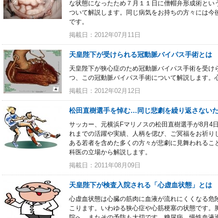
な状態になったため７月１１日に僧帽弁形成術とい
ついて解説します。同じ病気をお持ちの方々には今
です。
掲載日：2012年07月11日
天皇陛下が受けられる冠動脈バイパス手術とは
天皇陛下が狭心症のため冠動脈バイパス手術を受け
つ、この冠動脈バイパス手術について解説します。
掲載日：2012年02月12日
松田直樹選手を悼む…同じ悲劇を繰り返さない
サッカー、元横浜Fマリノスの松田直樹選手が8月4
れまでの活躍や実績、人柄を偲び、ご冥福をお祈り
ある若者を含めた多くの方々が悲劇に見舞われるこ
科医の立場から解説します。
掲載日：2011年08月09日
天皇陛下が検査入院される「心虚血状態」とは
心虚血状態は心臓の筋肉に血液が流れにくくなる危
こります。いわゆる狭心症や心筋梗塞の状態です。
院へ。またその予防も大切です。糖尿病、慢性血液