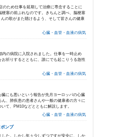
脳虚血症のため仕事を延期して治療に専念することに
脳梗塞の前ぶれなのです。きちんと調べ、脳梗塞
さんの歌がまた聴けるよう、そして皆さんの健康
心臓・血管・血液の病気
都内の病院に入院されました。仕事を一時止め
をお祈りするとともに、誰にでも起こりうる急性
。
心臓・血管・血液の病気
が心臓にも悪いという報告が先月ヨーロッパの心臓
ろん、肺疾患の患者さんや一般の健康者の方々に
ついて、PM10などとともに解説します。
心臓・血管・血液の病気
フポンプ
ました。しかし年々少しずつですが安全に、しか