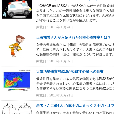
「CHAGE and ASKA」のASKAさんが一過性
なりました。この一過性脳虚血は重大な病気である
を予防すればまた元気な状態にもどれます。ASKA
が守られることを祈りながら解説します。
掲載日：2013年06月24日
天海祐希さんが入院された急性心筋梗塞とは？
女優の天海祐希さん（45歳）が急性心筋梗塞のため
て、治療に専念されるようです。天海さんのご全快
心筋梗塞の前兆、症状、注意点について解説します
掲載日：2013年05月09日
大気汚染物質PM2.5が及ぼす心臓への影響
最近注目を集めている大気汚染物質であるPM2.5
学会で発表されました。心臓病の患者さんにはもち
も無視できない重要な問題になりつつあるPM2.5に
掲載日：2013年03月21日
患者さんに優しい心臓手術…ミックス手術・オ
心臓手術はかつて大きく危険で苦しいものと言われ