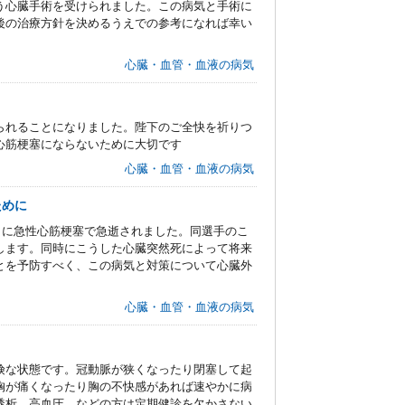
う心臓手術を受けられました。この病気と手術に
後の治療方針を決めるうえでの参考になれば幸い
心臓・血管・血液の病気
られることになりました。陛下のご全快を祈りつ
心筋梗塞にならないために大切です
心臓・血管・血液の病気
ために
日に急性心筋梗塞で急逝されました。同選手のこ
します。同時にこうした心臓突然死によって将来
とを予防すべく、この病気と対策について心臓外
心臓・血管・血液の病気
険な状態です。冠動脈が狭くなったり閉塞して起
胸が痛くなったり胸の不快感があれば速やかに病
透析、高血圧、などの方は定期健診を欠かさない