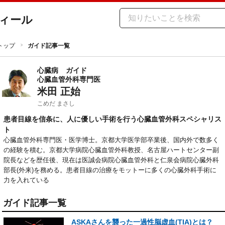
ィール
トップ
ガイド記事一覧
心臓病
ガイド
心臓血管外科専門医
米田 正始
こめだ まさし
患者目線を信条に、人に優しい手術を行う心臓血管外科スペシャリス
ト
心臓血管外科専門医・医学博士。京都大学医学部卒業後、国内外で数多く
の経験を積む。京都大学病院心臓血管外科教授、名古屋ハートセンター副
院長などを歴任後、現在は医誠会病院心臓血管外科と仁泉会病院心臓外科
部長(外来)を務める。患者目線の治療をモットーに多くの心臓外科手術に
力を入れている
ガイド記事一覧
ASKAさんを襲った一過性脳虚血(TIA)とは？