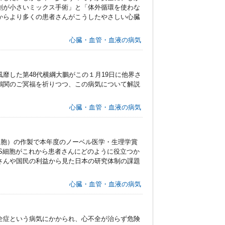
創が小さいミックス手術」と「体外循環を使わな
からより多くの患者さんがこうしたやさしい心臓
心臓・血管・血液の病気
靡した第48代横綱大鵬がこの１月19日に他界さ
鵬関のご冥福を祈りつつ、この病気について解説
心臓・血管・血液の病気
細胞）の作製で本年度のノーベル医学・生理学賞
PS細胞がこれから患者さんにどのように役立つか
さんや国民の利益から見た日本の研究体制の課題
心臓・血管・血液の病気
全症という病気にかかられ、心不全が治らず危険