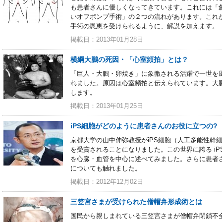
も患者さんに優しくなってきています。これには「
いオフポンプ手術」の２つの流れがあります。これ
手術の恩恵を受けられるように、解説を加えます。
掲載日：2013年01月28日
横綱大鵬の死因・「心室頻拍」とは？
「巨人・大鵬・卵焼き」に象徴される活躍で一世を風
れました。原因は心室頻拍と伝えられています。大
します。
掲載日：2013年01月25日
iPS細胞がどのように患者さんのお役に立つの?
京都大学の山中伸弥教授がiPS細胞（人工多能性幹
を受賞されることになりました。この世界に誇る i
を心臓・血管を中心に述べてみました。さらに患者
についても触れました。
掲載日：2012年12月02日
三笠宮さまが受けられた僧帽弁形成術とは
国民から親しまれている三笠宮さまが僧帽弁閉鎖不