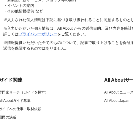
・イベントの案内
・その他情報提供 など
※入力された個人情報は下記に基づき取り扱われることに同意するものと
※入力いただいた個人情報は、All About からの返信目的、及び内容を
詳しくは
プライバシーポリシー
をご覧ください。
※情報提供いただいた全てのものについて、記事で取り上げることを保証
返信を保証するものではありません。
ガイド関連
All Abou
専門家サーチ（ガイドを探す）
All About ニュー
All Aboutガイド募集
All About Japan
ガイドへの仕事・取材依頼
国民の決断