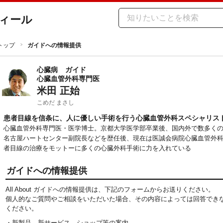
ィール
トップ
ガイドへの情報提供
心臓病
ガイド
心臓血管外科専門医
米田 正始
こめだ まさし
患者目線を信条に、人に優しい手術を行う心臓血管外科スペシャリス
心臓血管外科専門医・医学博士。京都大学医学部卒業後、国内外で数多く
名古屋ハートセンター副院長などを歴任後、現在は医誠会病院心臓血管外科
者目線の治療をモットーに多くの心臓外科手術に力を入れている
ガイドへの情報提供
All About ガイドへの情報提供は、下記のフォームからお送りください。
個人的なご質問やご相談をいただいた場合、その内容によっては回答でき
ください。
・新製品、新サービス、ショップ等の案内