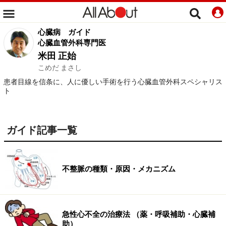
心臓病
ガイド
心臓血管外科専門医
米田 正始
こめだ まさし
患者目線を信条に、人に優しい手術を行う心臓血管外科スペシャリス
ト
ガイド記事一覧
不整脈の種類・原因・メカニズム
急性心不全の治療法 （薬・呼吸補助・心臓補
助）