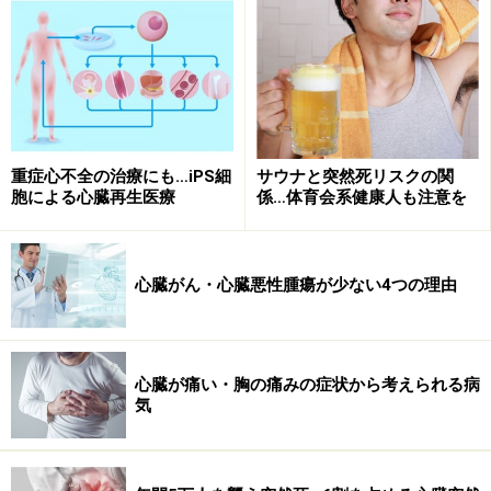
ます。軽い運動でも疲れやすくなります。高齢者では眠
くなったりボーっとすることもあります。心不全が進む
と、軽い運動でも息切れが起こり、さらに悪化するとじ
っと安静にしていても
息苦しく
なります。たとえば仰向
けに寝ると息苦しくなり喘鳴(ぜいめい、喘息のようにヒ
ューヒュー・ゼイゼイします)が発生、体を起こして座る
重症心不全の治療にも…iPS細
サウナと突然死リスクの関
と少し軽くなるのは起座呼吸（きざこきゅう）と言って
胞による心臓再生医療
係…体育会系健康人も注意を
重症心不全の症状です。
それがさらに悪化すれば強い呼吸困難、はあはあと速い
心臓がん・心臓悪性腫瘍が少ない4つの理由
呼吸、青白い顔色、冷や汗、不安感などが起こり、喘息
のような症状も強くなります。そのままでは危険な状態
です。
心臓が痛い・胸の痛みの症状から考えられる病
気
右心不全の症状