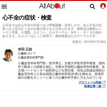
心不全の症状・検査
心不全では左心不全の症状つまり呼吸困難・息苦しさや、右心不全の症
状つまり足のむくみやお腹の張りなどが見られます。検査法は胸部レン
トゲン写真、心電図、心エコー、心カテーテル、ＭＲＩ、ＲＩその他が
あります。心エコーはとくに有用で、最終検査は心カテーテルです。
更新日：
2010年07月28日
米田 正始
心臓病 ガイド
心臓血管外科専門医
心臓血管外科専門医・医学博士。京都大学医学部卒業後、国内
外で数多くの経験を積む。京都大学病院心臓血管外科教授、名
古屋ハートセンター副院長などを歴任後、現在は医誠会病院心
臓血管外科と仁泉会病院心臓外科部長(外来)を務める。患者目
線の治療をモットーに多くの心臓外科手術に力を入れている
プロフィール詳細
執筆記事一覧