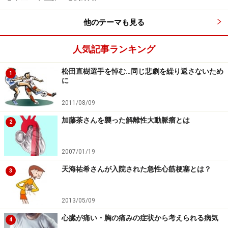
ります。
他のテーマも見る
視点を変えて次の2つの症状でまとめることもできま
す。
人気記事ランキング
1. 血液を多くは送れないための症状： たとえば疲れや
松田直樹選手を悼む…同じ悲劇を繰り返さないため
1
に
すい、だるい、など
2. うっ血のための症状： 息ぐるしいとか、足が腫れる
2011/08/09
とか、お腹が張るなど
加藤茶さんを襲った解離性大動脈瘤とは
2
2007/01/19
心不全の検査
天海祐希さんが入院された急性心筋梗塞とは？
3
2013/05/09
心臓が痛い・胸の痛みの症状から考えられる病気
4