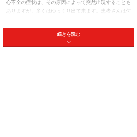
心不全の症状は、その原因によって突然出現することも
ありますが、多くはゆっくり出て来ます。患者さんは何
となく苦しいので、生活の知恵でしょうか、あまり動か
なくなり、症状がいったん隠れることも。その間に心不
続きを読む
全が重くなっていることもあります。
心不全の症状といっても左心不全（左心室や左心房関係
の心不全）と右心不全(右心室や右心房関連の心不全)で
は様子が違います。両方の症状が出ることもあります。
■関連記事
「心不全の原因・メカニズム」