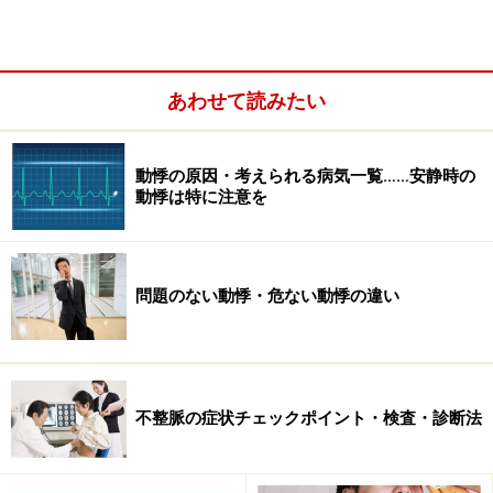
あわせて読みたい
動悸の原因・考えられる病気一覧……安静時の
動悸は特に注意を
左心不全の症状：
問題のない動悸・危ない動悸の違い
階段を登ると強い息切れがするようになれば心不全のおそれ
があります
不整脈の症状チェックポイント・検査・診断法
左心不全では肺がうっ血して水分が貯まります。そのた
め運動時たとえば階段を登るときなどに
息切れ
が起こり