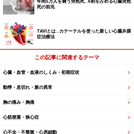
年間5万人を襲う突然死…6割を占める心臓突然
死の前兆
TAVIとは…カテーテルを使った新しい心臓弁膜
右心不全では足がむくんだりお腹が張ったりします。図のよ
症治療法
うに足を指でしばし押さえて離すと窪みができる場合は要注
意
この記事に関連するテーマ
右心不全のときには水が貯まって足が腫れたりお腹が張
ったりします。足を低くしていれば足が腫れやすくなり
心臓・血管・血液のしくみ・初期症状
ます。肝臓や胃腸に水が貯まって腫れてくると食欲が落
ち吐き気なども起こります。筋肉や脂肪は落ち、次第に
動悸・息切れ・脈の異常
痩せ細って行きます。
胸の痛み・胸痛
左心不全でも右心不全でも、心不全が悪化して血圧が落
ちると手足が冷たくなったり全身の状態が悪くなりま
心筋梗塞・狭心症
す。動脈硬化が強い人では脳梗塞なども起こりやすくな
心不全・不整脈・心房細動