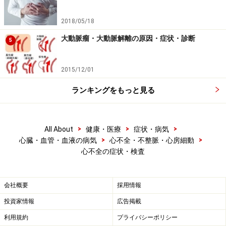
胸部レントゲン写真は昔からある検査法ですが、全体像を把
握したり経過を見るには現在も極めて有用な方法です
2018/05/18
上記の経過や症状から心不全の診断は比較的容易につき
大動脈瘤・大動脈解離の原因・症状・診断
5
ます。心不全の診断がついても、治療するためには心不
全の原因を調べる必要があります。
2015/12/01
そこで
胸部Ｘ線検査
を行い、心臓の拡大(大きくなるこ
ランキングをもっと見る
と)や肺のうっ血や水の貯まりがあれば心不全の存在がわ
かります。同時に左室・右室や左房・右房の拡大などの
>
>
>
All About
健康・医療
症状・病気
診断がある程度つきます。
心電図
を取ればリズムや左室
>
>
心臓・血管・血液の病気
心不全・不整脈・心房細動
肥大あるいは狭心症・心筋梗塞などがかなり判ります。
心不全の症状・検査
胸部Ｘ線検査(レントゲン検査)や心電図は外来で検査で
会社概要
採用情報
き、痛みや害もありません。Ｘ線検査では放射線を使い
ますが、その量は僅かで、飛行機での海外旅行の際の被
投資家情報
広告掲載
爆より遥かに少ないです。
利用規約
プライバシーポリシー