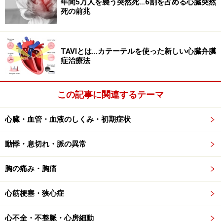
年間5万人を襲う突然死…6割を占める心臓突然
死の前兆
B: 収縮機能不全・拡張機能不全
TAVIとは…カテーテルを使った新しい心臓弁膜
症治療法
この記事に関連するテーマ
心臓は血液を送り出す(収縮機能)だけでなく、次に送る血液
心臓・血管・血液のしくみ・初期症状
を手前からくみ出す(拡張機能)いわば吸い上げポンプとして
の働きもあり、どちらも大切です
動悸・息切れ・脈の異常
収縮機能不全
では心臓が血液を全身や肺へ十分に送れな
くなるために障害が起こります。全身に血液を十分送れ
胸の痛み・胸痛
ないと、全身の筋肉が弱ったり、腎臓の力が落ちて体内
の余分な水分や塩分や老廃物を体外へ排出できにくくな
心筋梗塞・狭心症
ります。
心不全・不整脈・心房細動