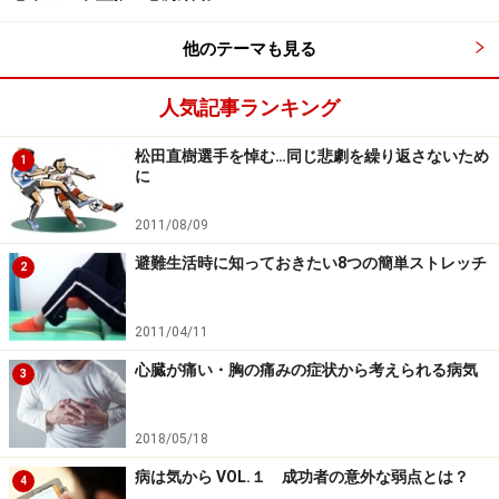
拡張機能不全
では心臓とくに心室が次に送る血液を心房
他のテーマも見る
からうまく汲み上げることができず、心房にうっ血が起
こります。そのため肺や全身の臓器にうっ血が起こりま
人気記事ランキング
す。
松田直樹選手を悼む…同じ悲劇を繰り返さないため
1
に
収縮不全と拡張不全が同時に起こることもよくありま
す。
2011/08/09
避難生活時に知っておきたい8つの簡単ストレッチ
2
2011/04/11
心臓が痛い・胸の痛みの症状から考えられる病気
3
2018/05/18
病は気から VOL.１ 成功者の意外な弱点とは？
4