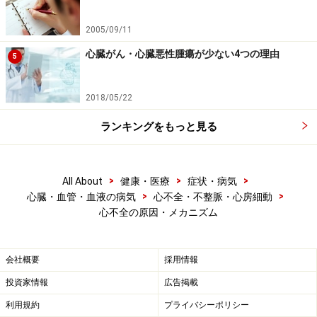
2005/09/11
心臓がん・心臓悪性腫瘍が少ない4つの理由
5
C: 急性心不全・慢性心不全
心不全のもとの原因が急に起こる病気たとえば心筋梗塞
2018/05/22
などでは心不全も急速に進みますし、もとの原因がゆっ
ランキングをもっと見る
くり起こる病気たとえばリウマチ性弁膜症では心不全も
年月をかけて徐々に進みます。
>
>
>
All About
健康・医療
症状・病気
>
>
心臓・血管・血液の病気
心不全・不整脈・心房細動
心不全の原因・メカニズム
心不全の原因
会社概要
採用情報
投資家情報
広告掲載
利用規約
プライバシーポリシー