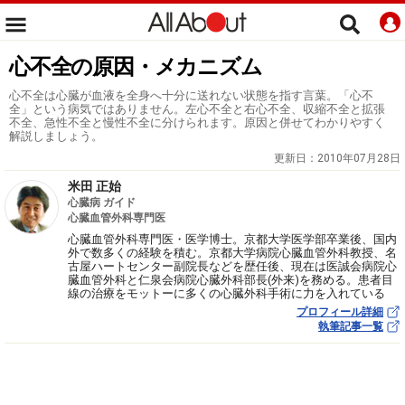
心不全の原因・メカニズム
心不全は心臓が血液を全身へ十分に送れない状態を指す言葉。「心不
全」という病気ではありません。左心不全と右心不全、収縮不全と拡張
不全、急性不全と慢性不全に分けられます。原因と併せてわかりやすく
解説しましょう。
更新日：
2010年07月28日
米田 正始
心臓病 ガイド
心臓血管外科専門医
心臓血管外科専門医・医学博士。京都大学医学部卒業後、国内
外で数多くの経験を積む。京都大学病院心臓血管外科教授、名
古屋ハートセンター副院長などを歴任後、現在は医誠会病院心
臓血管外科と仁泉会病院心臓外科部長(外来)を務める。患者目
線の治療をモットーに多くの心臓外科手術に力を入れている
プロフィール詳細
執筆記事一覧