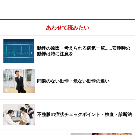
拡張不全（次に送る血液を吸い込む機能が落ちる）
C: 病気が起こる
スピード
による分類
あわせて読みたい
急性（何時間何日間という短時間に起こる）
動悸の原因・考えられる病気一覧……安静時の
動悸は特に注意を
問題のない動悸・危ない動悸の違い
不整脈の症状チェックポイント・検査・診断法
慢性（何週間何カ月かけてゆっくり起こる）