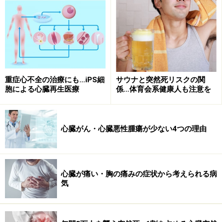
など。それぞれに原因やメカニズムがあり、症状や治療
法も異なってきます。以下で詳しくご紹介しましょう。
A: 左心不全・右心不全
重症心不全の治療にも…iPS細
サウナと突然死リスクの関
胞による心臓再生医療
係…体育会系健康人も注意を
左心不全
では、左心系つまり大動脈、左心室や左心房あ
るいはそれらをつなぐ弁の病気によって肺から左心房へ
の血液のもどりが妨げられ、肺に血液や水分が貯まりま
心臓がん・心臓悪性腫瘍が少ない4つの理由
す。そのため肺の力が落ちて息苦しくなります。
右心不全
では右心系つまり肺動脈、右心室や右心房ある
心臓が痛い・胸の痛みの症状から考えられる病
いはそれらをつなぐ弁の病気によって全身から右心房へ
気
の血液のもどりが妨げられ、全身に血液や水分が貯まり
ます。そのため肝臓がむくんで肝障害や、足がむくんで
浮腫になったりします。