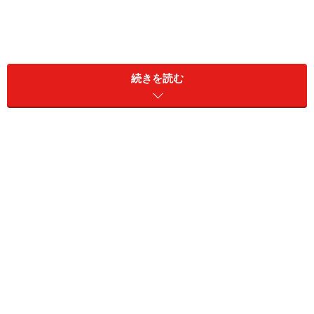
続きを読む
左心系と右心系 左心系が心不全になる場合と右心系が心
不全になる場合の症状や状態は異なりますし治療法も異なる
部分があります。
一言で「心不全」といっても種類は様々。心不全のタイ
プには、さまざまな分類法があります。
A: 病気が起こる
部位
による分類
左心不全（左心室や左心房などがやられる）
右心不全（右心室や右心房などがやられる）
B: 病気が影響する
働き
による分類
収縮不全（血液を送り出す機能が落ちる）