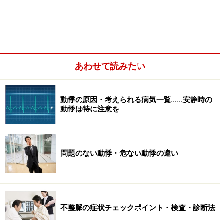
あわせて読みたい
これには宮さまご自身が元気になる道、生きる道を希望
されたためと聞いております。ガイドの私見ですが、生
動悸の原因・考えられる病気一覧……安静時の
きること自体、あるいは生きることを望むことが素晴ら
動悸は特に注意を
しいと思います。もちろん生きて有意義な時間を過ご
す、あるいは楽しむなどができればさらに素晴らしいと
思います。
問題のない動悸・危ない動悸の違い
また宮さまは天皇陛下の叔父さまにあたられ、多くの国
民から親しまれておられるお方だけに、順調なご回復を
心からお祈りするものです。
不整脈の症状チェックポイント・検査・診断法