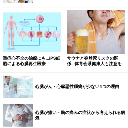
さて僧帽弁閉鎖不全症とはどういう病気なのでしょう
か。
僧帽弁閉鎖不全症
重症心不全の治療にも…iPS細
サウナと突然死リスクの関
胞による心臓再生医療
係…体育会系健康人も注意を
心臓がん・心臓悪性腫瘍が少ない4つの理由
心臓が痛い・胸の痛みの症状から考えられる病
気