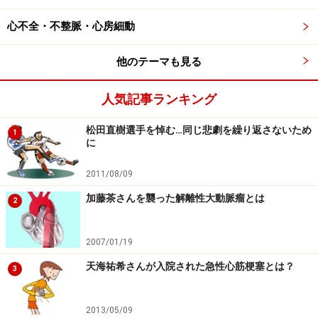
ます。これが僧帽弁閉鎖不全症です。
心不全・不整脈・心房細動
僧帽弁閉鎖不全症が軽いうちはとくに治療は要らないの
他のテーマも見る
ですが、次第に逆流が増えてくると心臓が大きくなり、
また肺がうっ血して心不全になっていきます。症状とし
人気記事ランキング
ては息苦しくなります。重症になると運動時だけでなく
松田直樹選手を悼む…同じ悲劇を繰り返さないため
1
安静時にも息切れや息苦しさが出てきます。動悸や下肢
に
のむくみなどの症状が出ることもあります。
2011/08/09
三笠宮さまの手術前の状態はこの心不全がかなり進ん
加藤茶さんを襲った解離性大動脈瘤とは
2
だ、重い状態で、さまざまなお薬や点滴などをつかって
もなかなか改善しないほどになっておられたようです。
2007/01/19
天海祐希さんが入院された急性心筋梗塞とは？
3
運動時の息切れは僧帽弁閉鎖不全症の重要な症状のひとつで
2013/05/09