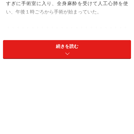
すぎに手術室に入り、全身麻酔を受けて人工心肺を使
い、午後１時ごろから手術が始まっていた。
＊＊＊＊＊＊＊＊＊＊＊＊＊＊＊＊＊＊＊＊＊＊＊＊＊
＊
続きを読む
僧帽弁閉鎖不全症という病気のため心不全が悪化し、お
薬などの治療だけではいのちの危険が迫ったため、９６
歳というご高齢ですが手術に踏み切り、壊れた僧帽弁を
修復されたわけです。