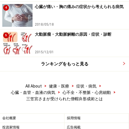
す
心臓が痛い・胸の痛みの症状から考えられる病気
4
こうした状態で放置しますと肝臓や腎臓あるいは全身の
状態が悪化したり、肺炎などを合併したり、不整脈合併
2018/05/18
を介して脳梗塞などでいのちを落とすことになりかねま
大動脈瘤・大動脈解離の原因・症状・診断
5
せん。
2015/12/01
そこで僧帽弁閉鎖不全症の重症例には手術が必要となる
のです。
ランキングをもっと見る
その判断には、日本の心臓病関係のトップに位置する学
会である日本循環器学会が発行しているガイドラインが
>
>
>
All About
健康・医療
症状・病気
>
>
心臓・血管・血液の病気
心不全・不整脈・心房細動
参考になります。
三笠宮さまが受けられた僧帽弁形成術とは
三笠宮さまのように高度の僧帽弁閉鎖不全症で強い症状
が出ている場合は、一般に心臓手術がガイドラインで強
会社概要
採用情報
く勧められています。
投資家情報
広告掲載