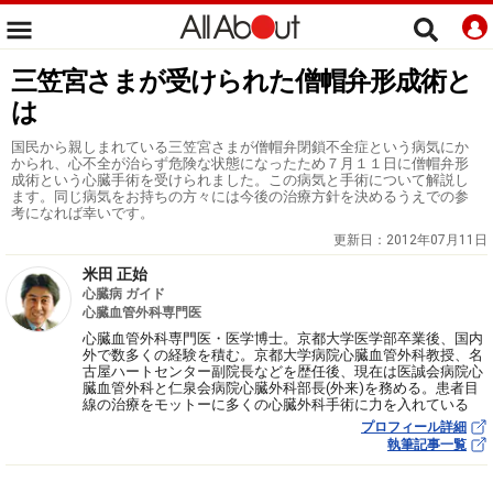
三笠宮さまが受けられた僧帽弁形成術と
は
国民から親しまれている三笠宮さまが僧帽弁閉鎖不全症という病気にか
かられ、心不全が治らず危険な状態になったため７月１１日に僧帽弁形
成術という心臓手術を受けられました。この病気と手術について解説し
ます。同じ病気をお持ちの方々には今後の治療方針を決めるうえでの参
考になれば幸いです。
更新日：
2012年07月11日
米田 正始
心臓病 ガイド
心臓血管外科専門医
心臓血管外科専門医・医学博士。京都大学医学部卒業後、国内
外で数多くの経験を積む。京都大学病院心臓血管外科教授、名
古屋ハートセンター副院長などを歴任後、現在は医誠会病院心
臓血管外科と仁泉会病院心臓外科部長(外来)を務める。患者目
線の治療をモットーに多くの心臓外科手術に力を入れている
プロフィール詳細
執筆記事一覧