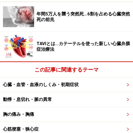
年間5万人を襲う突然死…6割を占める心臓突然
死の前兆
TAVIとは…カテーテルを使った新しい心臓弁膜
症治療法
この記事に関連するテーマ
心臓の弁を示します
心臓にある４つの部屋のうち、全身に血液を送る、ポン
心臓・血管・血液のしくみ・初期症状
プの役割をもつ部屋が左心室（略称、左室）です。その
左心室の入口にある弁が僧帽弁です。
動悸・息切れ・脈の異常
胸の痛み・胸痛
この僧帽弁がなんらかの原因でうまく閉じなくなると、
左室が血液を全身に送るときに血液が逆流し、全身に届
心筋梗塞・狭心症
かず左心房というプールのような部屋にもどってしまい