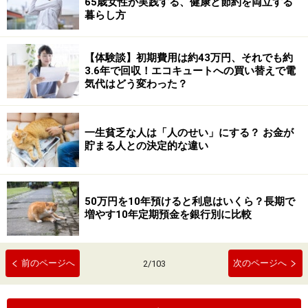
65歳女性が実践する、健康と節約を両立する
暮らし方
【体験談】初期費用は約43万円、それでも約
3.6年で回収！エコキュートへの買い替えで電
気代はどう変わった？
一生貧乏な人は「人のせい」にする？ お金が
貯まる人との決定的な違い
50万円を10年預けると利息はいくら？長期で
増やす10年定期預金を銀行別に比較
前のページへ
次のページへ
2
/
103