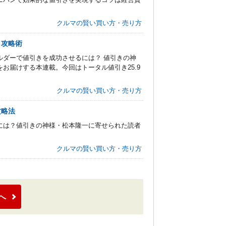
クルマの賢い買い方・売り方
き攻略術
ルダーで値引きを成功させるには？ 値引きの神
お届けする本連載。今回はトータル値引き25.9
クルマの賢い買い方・売り方
攻略法
には？値引きの神様・松本隆一に寄せられた読者
クルマの賢い買い方・売り方
へ