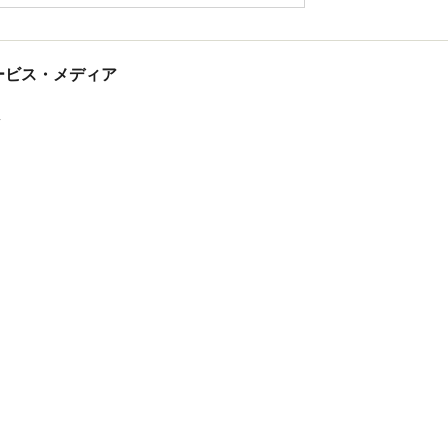
tサービス・メディア
ス