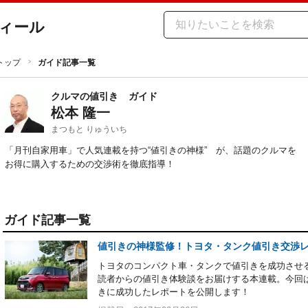
ィール
トップ
ガイド記事一覧
クルマの値引き
ガイド
松本 隆一
まつもと りゅういち
「月刊自家用車」で人気連載を持つ“値引きの神様”　が、話題のクルマを
お得に購入するための交渉術を徹底指導！
ガイド記事一覧
値引きの神様監修！トヨタ・タンク値引き交渉
トヨタのコンパクト車・タンクで値引きを成功させ
読者からの値引き体験談をお届けする本連載。今回は
きに成功したレポートを公開します！