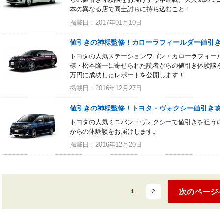
本の異なる店で同士討ちに持ち込むこと！
掲載日：2017年01月10日
値引きの神様監修！カローラフィールダー値引
トヨタの人気ステーションワゴン・カローラフィー
様・松本隆一に寄せられた読者からの値引き体験談を
万円に成功したレポートを公開します！
掲載日：2016年12月27日
値引きの神様監修！トヨタ・ヴォクシー値引き
トヨタの人気ミニバン・ヴォクシーで値引きを狙う
からの体験談をお届けします。
掲載日：2016年12月20日
次のページ
1
2