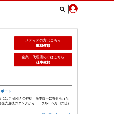
メディアの方はこちら
取材依頼
企業・代理店の方はこちら
仕事依頼
レポート
るには？ 値引きの神様・松本隆一に寄せられた
発売直後のタンクからトータル15.9万円の値引