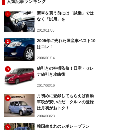
人気記事ランキング
新車を買う前には「試乗」では
1
なく「試用」を
2013/11/05
2005年に売れた国産車ベスト10
2
はコレ！
2006/01/14
値引きの神様監修！日産・セレ
3
ナ値引き攻略術
2017/03/19
月初めに登録してもらえば自動
4
車税が安いのだ クルマの登録
は月初がおトク！
2004/03/23
韓国生まれのシボレーブラン
5