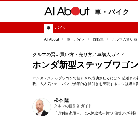
車・バイク
車
バイク
All About
車・バイク
自動車
クルマの賢い買
クルマの賢い買い方・売り方
／車購入ガイド
ホンダ新型ステップワゴ
ホンダ・ステップワゴンで値引きを成功させるには？ 値引き
載。大人気のミニバンで効果的な値引きを実現するコツは経営
松本 隆一
クルマの値引き ガイド
「月刊自家用車」で人気連載を持つ“値引きの神様