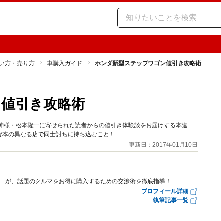
い方・売り方
車購入ガイド
ホンダ新型ステップワゴン値引き攻略術
ン値引き攻略術
の神様・松本隆一に寄せられた読者からの値引き体験談をお届けする本連
資本の異なる店で同士討ちに持ち込むこと！
更新日：2017年01月10日
” が、話題のクルマをお得に購入するための交渉術を徹底指導！
プロフィール詳細
執筆記事一覧