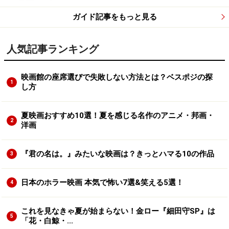
ガイド記事をもっと見る
人気記事ランキング
映画館の座席選びで失敗しない方法とは？ベスポジの探
1
し方
夏映画おすすめ10選！夏を感じる名作のアニメ・邦画・
2
洋画
『君の名は。』みたいな映画は？きっとハマる10の作品
3
日本のホラー映画 本気で怖い7選&笑える5選！
4
これを見なきゃ夏が始まらない！金ロー『細田守SP』は
5
「花・白鯨・...