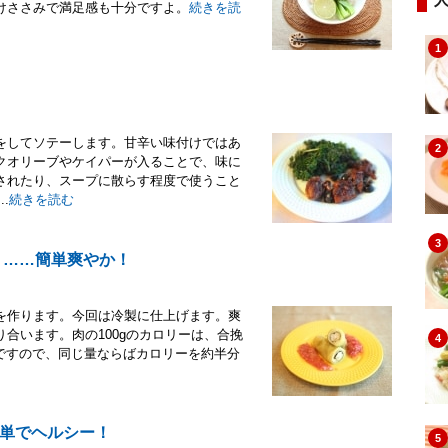
けささみで満足感も十分ですよ。
続きを読
1
をしてソテーします。甘辛い味付けではあ
2
クオリーブやケイパーが入ることで、味に
されたり、スープに散らす程度で使うこと
.
続きを読む
3
 ……簡単爽やか！
を作ります。今回は冷製に仕上げます。爽
合います。肉の100gのカロリーは、合挽
4
calですので、同じ量ならばカロリーを約半分
単でヘルシー！
5