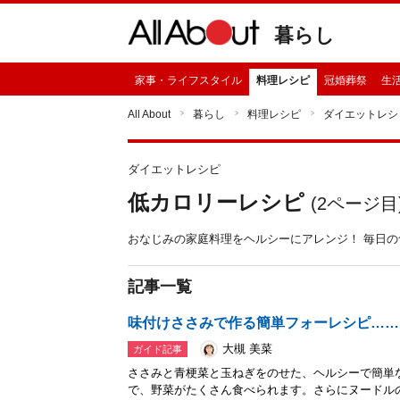
暮らし
家事・ライフスタイル
料理レシピ
冠婚葬祭
生
All About
暮らし
料理レシピ
ダイエットレシ
ダイエットレシピ
低カロリーレシピ
(
2
ページ目
おなじみの家庭料理をヘルシーにアレンジ！ 毎日
記事一覧
味付けささみで作る簡単フォーレシピ……
大槻 美菜
ガイド記事
ささみと青梗菜と玉ねぎをのせた、ヘルシーで簡単
で、野菜がたくさん食べられます。さらにヌードル