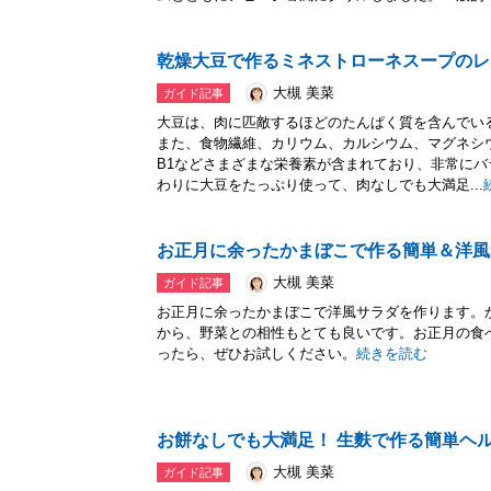
乾燥大豆で作るミネストローネスープのレ
大槻 美菜
ガイド記事
大豆は、肉に匹敵するほどのたんぱく質を含んでい
また、食物繊維、カリウム、カルシウム、マグネシ
B1などさまざまな栄養素が含まれており、非常に
わりに大豆をたっぷり使って、肉なしでも大満足...
お正月に余ったかまぼこで作る簡単＆洋風
大槻 美菜
ガイド記事
お正月に余ったかまぼこで洋風サラダを作ります。
から、野菜との相性もとても良いです。お正月の食
ったら、ぜひお試しください。
続きを読む
お餅なしでも大満足！ 生麩で作る簡単ヘ
大槻 美菜
ガイド記事