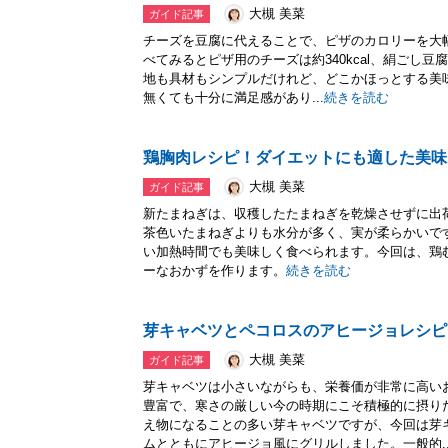
大槻 美菜
ガイド記事
チーズを豆腐に代えることで、ピザのカロリーを大幅
べてみるとピザ用のチーズは約340kcal、絹ごし豆腐
地も具材もシンプルだけれど、どこかほっとする美
無くても十分に満足感があり...
続きを読む
鶏胸肉レシピ！ダイエットにも適した美味
大槻 美菜
ガイド記事
新たまねぎは、収穫したたまねぎを乾燥させずに出
茶色いたまねぎよりも水分が多く、実が柔らかいで
い加熱時間でも美味しく食べられます。今回は、鶏
ーなおかずを作ります。
続きを読む
芽キャベツとペコロスのアヒージョレシピ
大槻 美菜
ガイド記事
芽キャベツは小さいながらも、栄養価が非常に高い
豊富で、寒さの厳しい今の時期にこそ積極的に摂り
え物になることの多い芽キャベツですが、今回は芽
ムとともにアヒージョ風にグリルしました。一般的..