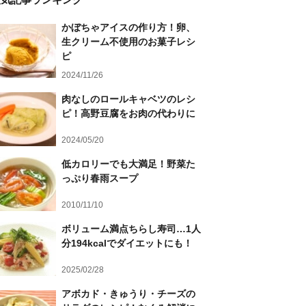
かぼちゃアイスの作り方！卵、
生クリーム不使用のお菓子レシ
ピ
2024/11/26
肉なしのロールキャベツのレシ
ピ！高野豆腐をお肉の代わりに
2024/05/20
低カロリーでも大満足！野菜た
っぷり春雨スープ
2010/11/10
ボリューム満点ちらし寿司…1人
分194kcalでダイエットにも！
2025/02/28
アボカド・きゅうり・チーズの