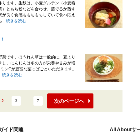
作ります。生麩は、小麦グルテン（小麦粉
質）ともち粉などを合わせ、茹でるか蒸す
収が良く食感ももちもちしていて食べ応え
..
続きを読む
！
野菜です。ほうれん草は一般的に、夏より
すし、にんじんは冬の方が栄養や甘みが増
タミンCが豊富な葉っぱごといただきます。
.
続きを読む
次のページへ
2
3
…
7
ガイド関連
All Abou