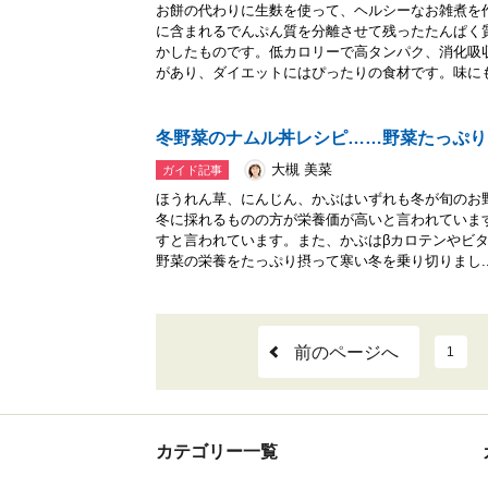
お餅の代わりに生麩を使って、ヘルシーなお雑煮を
に含まれるでんぷん質を分離させて残ったたんぱく
かしたものです。低カロリーで高タンパク、消化吸
があり、ダイエットにはぴったりの食材です。味にも.
冬野菜のナムル丼レシピ……野菜たっぷり
大槻 美菜
ガイド記事
ほうれん草、にんじん、かぶはいずれも冬が旬のお
冬に採れるものの方が栄養価が高いと言われていま
すと言われています。また、かぶはβカロテンやビ
野菜の栄養をたっぷり摂って寒い冬を乗り切りまし..
前のページへ
1
カテゴリー一覧