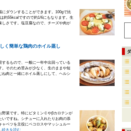
にダウンすることができます。100gで比
は約55kcalですので約1/6にもなります。生
味しさです。塩豆腐なので、チーズや肉が
しく簡単な鶏肉のホイル蒸し
荷するもので、一般に一年中出回っている
す。そのため苦みが少なく、生のままや短
むね肉と一緒にホイル蒸しにして、ヘルシ
お野菜です。特にビタミンＣやβカロテンが
たいですね。シチューに入れたりお肉の添
キャベツを主役にペコロスやマッシュルー
.
続きを読む