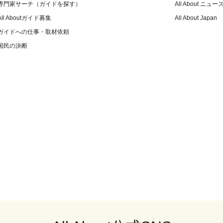
専門家サーチ（ガイドを探す）
All About ニュー
All Aboutガイド募集
All About Japan
ガイドへの仕事・取材依頼
国民の決断