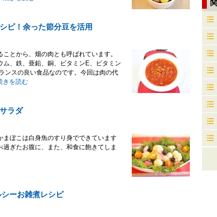
シピ！余った節分豆を活用
ることから、畑の肉とも呼ばれています。
ウム、鉄、亜鉛、銅、ビタミンE、ビタミン
バランスの良い食品なのです。今回は肉の代
続きを読む
サラダ
かまぼこは白身魚のすり身でできています
べ過ぎたお腹に、また、和食に飽きてしま
ルシーお雑煮レシピ