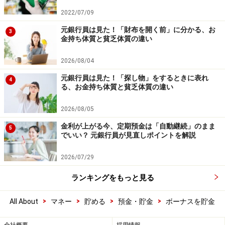
2022/07/09
元銀行員は見た！「財布を開く前」に分かる、お
3
金持ち体質と貧乏体質の違い
2026/08/04
元銀行員は見た！「探し物」をするときに表れ
4
る、お金持ち体質と貧乏体質の違い
2026/08/05
金利が上がる今、定期預金は「自動継続」のまま
5
でいい？ 元銀行員が見直しポイントを解説
2026/07/29
ランキングをもっと見る
>
>
>
>
All About
マネー
貯める
預金・貯金
ボーナスを貯金