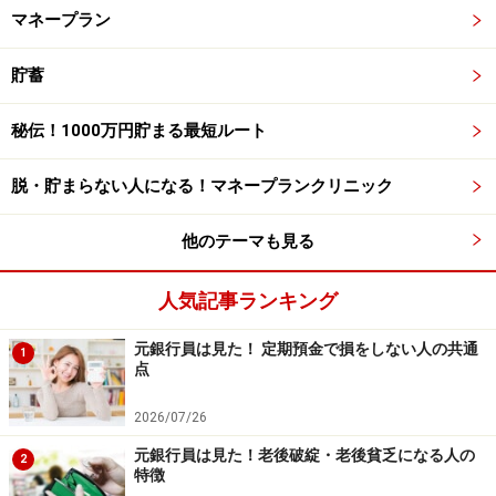
マネープラン
貯蓄
秘伝！1000万円貯まる最短ルート
脱・貯まらない人になる！マネープランクリニック
他のテーマも見る
人気記事ランキング
元銀行員は見た！ 定期預金で損をしない人の共通
1
点
2026/07/26
元銀行員は見た！老後破綻・老後貧乏になる人の
2
特徴