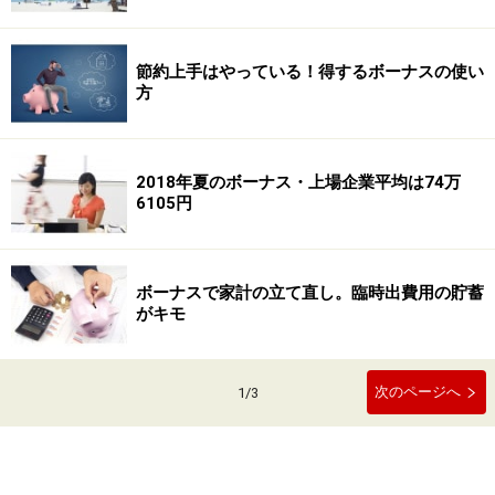
節約上手はやっている！得するボーナスの使い
方
2018年夏のボーナス・上場企業平均は74万
6105円
ボーナスで家計の立て直し。臨時出費用の貯蓄
がキモ
次のページへ
1
/
3