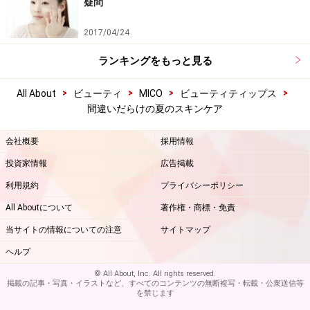
疑問
2017/04/24
ランキングをもっと見る
>
>
>
>
All About
ビューティ
MICO
ビューティティップス
間違いだらけの夏のスキンケア
会社概要
採用情報
投資家情報
広告掲載
利用規約
プライバシーポリシー
All Aboutについて
著作権・商標・免責
当サイトの情報についての注意
サイトマップ
ヘルプ
© All About, Inc. All rights reserved.
掲載の記事・写真・イラストなど、すべてのコンテンツの無断複写・転載・公衆送信等
を禁じます