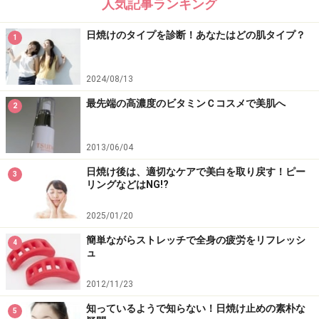
人気記事ランキング
日焼けのタイプを診断！あなたはどの肌タイプ？
1
2024/08/13
最先端の高濃度のビタミンＣコスメで美肌へ
2
2013/06/04
日焼け後は、適切なケアで美白を取り戻す！ピー
3
リングなどはNG!?
2025/01/20
簡単ながらストレッチで全身の疲労をリフレッシ
4
ュ
2012/11/23
知っているようで知らない！日焼け止めの素朴な
5