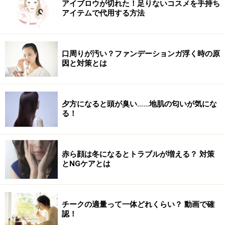
アイブロウが切れた！足りないコスメを手持ち
アイテムで代用する方法
口周りが汚い？ファンデーションガ浮く時の原
因と対策とは
夕方になると頭が臭い……地肌の匂いが気にな
る！
赤ら顔は冬になるとトラブルが増える？ 対策
とNGケアとは
チークの適量って一体どれくらい？ 動画で確
認！