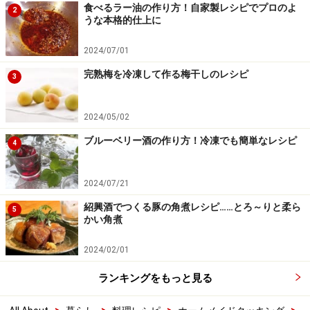
食べるラー油の作り方！自家製レシピでプロのよ
2
うな本格的仕上に
2024/07/01
完熟梅を冷凍して作る梅干しのレシピ
3
2024/05/02
ブルーベリー酒の作り方！冷凍でも簡単なレシピ
4
2024/07/21
紹興酒でつくる豚の角煮レシピ……とろ～りと柔ら
5
かい角煮
2024/02/01
ランキングをもっと見る