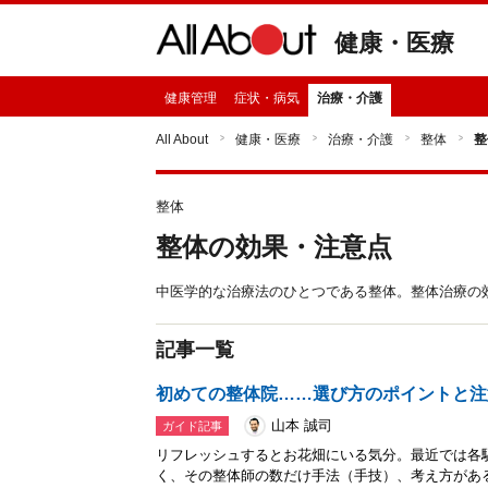
健康・医療
健康管理
症状・病気
治療・介護
All About
健康・医療
治療・介護
整体
整
整体
整体の効果・注意点
中医学的な治療法のひとつである整体。整体治療の
記事一覧
初めての整体院……選び方のポイントと注
山本 誠司
ガイド記事
リフレッシュするとお花畑にいる気分。最近では各
く、その整体師の数だけ手法（手技）、考え方があ