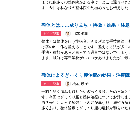
ように数多くの整体院がある中で、どこに通うべき
す。今回は私なりの整体院の見極め方をお伝えしたいと
整体とは……成り立ち・特徴・効果・注意
山本 誠司
ガイド記事
整体とは整体を行う施術台。さまざまな手技療法、
は字の如く体を整えることです。整える方法が多く
手法と種類があると言っても過言ではないでしょう
ます。以前は専門学校がいくつかありましたが、最近.
整体によるぎっくり腰治療の効果・治療院
檜垣 暁子
ガイド記事
一刻も早く痛みを取りたいぎっくり腰。その方法と
す。今回はぎっくり腰と整体治療についてお話しま
当？先生によって勉強した内容が異なり、施術方法
多くあり、整体治療でぎっくり腰の症状が和らいだと.