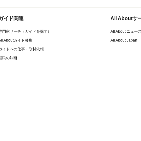
ガイド関連
All Abou
専門家サーチ（ガイドを探す）
All About ニュー
All Aboutガイド募集
All About Japan
ガイドへの仕事・取材依頼
国民の決断