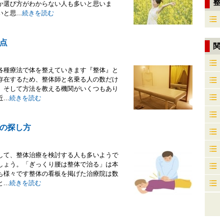
か選び方がわからない人も多いと思いま
思...
続きを読む
点
各種療法で体を整えていきます『整体』と
存在するため、整体師と名乗る人の数だけ
。そして方法を教える機関がいくつもあり
..
続きを読む
の探し方
して、整体治療を検討する人も多いようで
しょう。「ぎっくり腰は整体で治る」は本
も様々です整体の看板を掲げた治療院は数
..
続きを読む