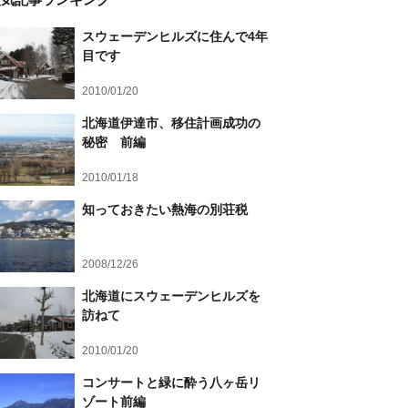
スウェーデンヒルズに住んで4年
目です
2010/01/20
北海道伊達市、移住計画成功の
秘密 前編
2010/01/18
知っておきたい熱海の別荘税
2008/12/26
北海道にスウェーデンヒルズを
訪ねて
2010/01/20
コンサートと緑に酔う八ヶ岳リ
ゾート前編