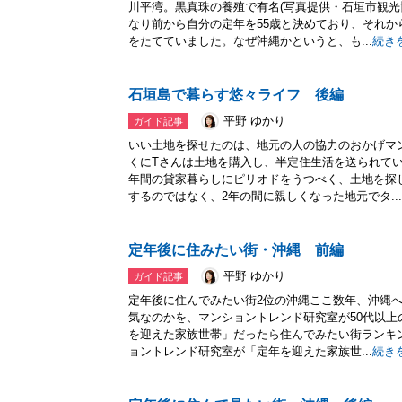
川平湾。黒真珠の養殖で有名(写真提供・石垣市観
なり前から自分の定年を55歳と決めており、それ
をたてていました。なぜ沖縄かというと、も...
続き
石垣島で暮らす悠々ライフ 後編
平野 ゆかり
ガイド記事
いい土地を探せたのは、地元の人の協力のおかげマ
くにTさんは土地を購入し、半定住生活を送られて
年間の貸家暮らしにピリオドをうつべく、土地を探
するのではなく、2年の間に親しくなった地元でタ...
定年後に住みたい街・沖縄 前編
平野 ゆかり
ガイド記事
定年後に住んでみたい街2位の沖縄ここ数年、沖縄
気なのかを、マンショントレンド研究室が50代以上の
を迎えた家族世帯」だったら住んでみたい街ランキ
ョントレンド研究室が「定年を迎えた家族世...
続き