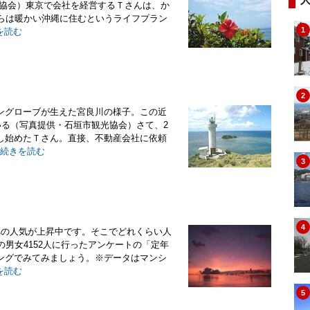
光協会）東京で会社を経営するＴさんは、か
からは暖かい沖縄に住むというライフプラン
1
を読む
2
ングローブが生えた宮良川の様子。この近
いる（写真提供・石垣市観光協会）さて、2
し始めたＴさん。直接、不動産会社に依頼
続きを読む
3
4
への人気が上昇中です。そこでどれくらい人
男女4152人に行ったアンケートの「定年
ングでみてみましょう。※データはマンシ
を読む
5