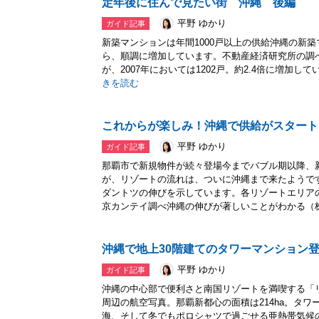
定年後に住んで見たい街 沖縄 後編
平野 ゆかり
ガイド記事
新築マンションは年間1000戸以上の供給沖縄の新
ら、順調に増加しています。不動産経済研究所の調べで
が、2007年においては1202戸。約2.4倍に増加
きを読む
これからが楽しみ！沖縄で供給がスタート
平野 ゆかり
ガイド記事
那覇市で新規物件が続々登場今までバブル期以降、
が、リゾートの流れは、ついに沖縄まで来たようで
ダントツの伸びを示しています。各リゾートエリア
京カンテイ調べ沖縄の伸びが著しいことがわかる（株.
沖縄で地上30階建てのタワーマンション
平野 ゆかり
ガイド記事
沖縄の中心部で便利さと南国リゾートを満喫する「
周辺の航空写真。那覇新都心の面積は214ha。タ
海、そして冬でもポロシャツで過ごせる亜熱帯気候