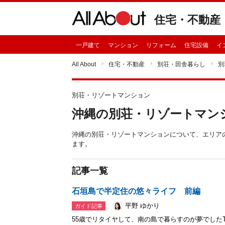
住宅・不動産
一戸建て
マンション
リフォーム
住宅設備
イ
All About
住宅・不動産
別荘・田舎暮らし
別
別荘・リゾートマンション
沖縄の別荘・リゾートマン
沖縄の別荘・リゾートマンションについて、エリア
ます。
記事一覧
石垣島で半定住の悠々ライフ 前編
平野 ゆかり
ガイド記事
55歳でリタイヤして、南の島で暮らすのが夢でした