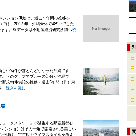
築マンション供給は、過去５年間の推移か
は、200３年に沖縄全体で489戸でした
しています。※データは不動産経済研究所調べ
続
新しい物件がほとんどなかった沖縄です
す。下のグラフでブルーの部分が沖縄で、
の新規物件供給の推移・過去5年間（株）東
..
続きを読む
登場
リュークスタワー」が誕生する那覇新都心
ワーマンションはその一角で開発される美しい
の沖縄は、定年後のライフスタイルを考え