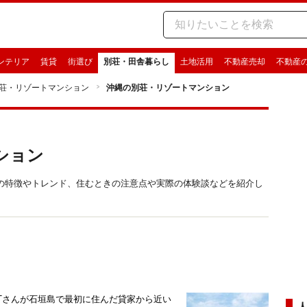
ンテリア
賃貸
街選び
別荘・田舎暮らし
土地活用
不動産売却
不動産
荘・リゾートマンション
沖縄の別荘・リゾートマンション
ション
の特徴やトレンド、住むときの注意点や実際の体験談などを紹介し
Tさんが石垣島で最初に住んだ貸家から近い