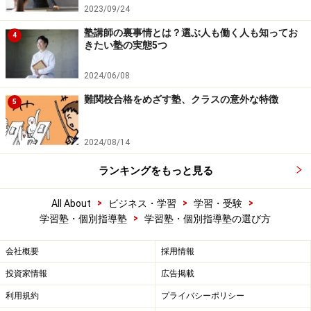
2023/09/24
塾講師の裏事情とは？選ぶ人も働く人も知ってお
4
きたい塾の実態5つ
2024/06/08
難関校合格をめざす塾、クラスの意外な特徴
5
2024/08/14
ランキングをもっと見る
>
>
>
All About
ビジネス・学習
学習・受験
>
学習塾・個別指導塾
学習塾・個別指導塾の選び方
会社概要
採用情報
投資家情報
広告掲載
利用規約
プライバシーポリシー