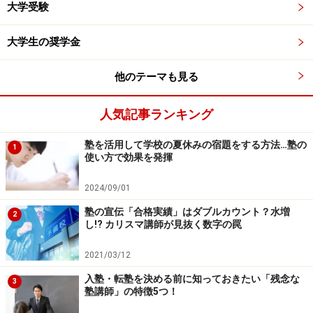
大学受験
大学生の奨学金
他のテーマも見る
人気記事ランキング
塾を活用して学校の夏休みの宿題をする方法…塾の
1
使い方で効果を発揮
2024/09/01
塾の宣伝「合格実績」はダブルカウント？水増
2
し!? カリスマ講師が見抜く数字の罠
2021/03/12
入塾・転塾を決める前に知っておきたい「残念な
3
塾講師」の特徴5つ！