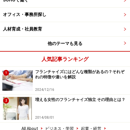
SOHOで働く
オフィス・事務所探し
人材育成・社員教育
他のテーマも見る
人気記事ランキング
フランチャイズにはどんな種類があるの？それぞ
1
れの特徴や違いを解説
2024/12/16
増える女性のフランチャイズ独立 その理由とは？
2
2014/08/01
>
>
>
All About
ビジネス・学習
起業・経営