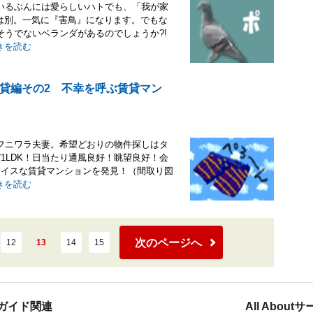
いるぶんには愛らしいハトでも、「我が家
話は別。一気に『害鳥』になります。でもな
うでないベランダがあるのでしょうか?!
きを読む
貸編その2 不幸を呼ぶ賃貸マン
フニワラ夫妻。希望どおりの物件探しはタ
1LDK！日当たり通風良好！眺望良好！会
ナイスな賃貸マンションを発見！（間取り図
きを読む
次のページへ
12
13
14
15
ガイド関連
All Abou