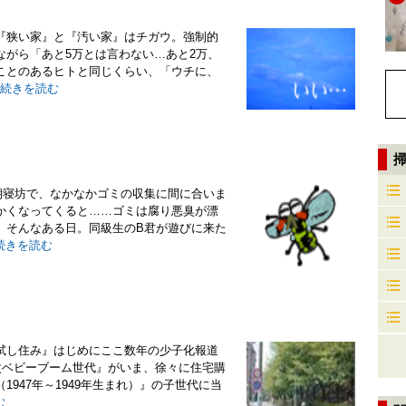
『狭い家』と『汚い家』はチガウ。強制的
ながら「あと5万とは言わない…あと2万、
ことのあるヒトと同じくらい、「ウチに、
続きを読む
朝寝坊で、なかなかゴミの収集に間に合いま
かくなってくると……ゴミは腐り悪臭が漂
。そんなある日。同級生のB君が遊びに来た
続きを読む
試し住み』はじめにここ数年の少子化報道
次ベビーブーム世代』がいま、徐々に住宅購
947年～1949年生まれ）』の子世代に当
む