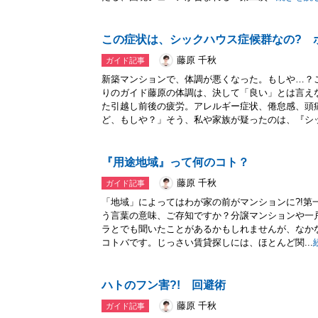
この症状は、シックハウス症候群なの? 
藤原 千秋
ガイド記事
新築マンションで、体調が悪くなった。もしや…？
りのガイド藤原の体調は、決して「良い」とは言え
た引越し前後の疲労。アレルギー症状、倦怠感、頭
ど、もしや？」そう、私や家族が疑ったのは、『シッ.
『用途地域』って何のコト？
藤原 千秋
ガイド記事
「地域」によってはわが家の前がマンションに?!第
う言葉の意味、ご存知ですか？分譲マンションや一
ラとでも聞いたことがあるかもしれませんが、なか
コトバです。じっさい賃貸探しには、ほとんど関...
ハトのフン害?! 回避術
藤原 千秋
ガイド記事