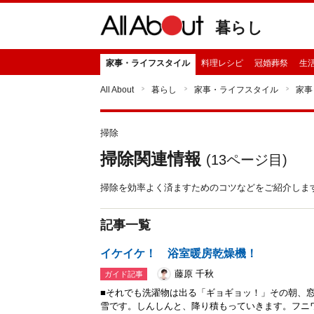
暮らし
家事・ライフスタイル
料理レシピ
冠婚葬祭
生
All About
暮らし
家事・ライフスタイル
家事
掃除
掃除関連情報
(
13
ページ目)
掃除を効率よく済ますためのコツなどをご紹介しま
記事一覧
イケイケ！ 浴室暖房乾燥機！
藤原 千秋
ガイド記事
■それでも洗濯物は出る「ギョギョッ！」その朝、
雪です。しんしんと、降り積もっていきます。フニ