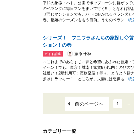
平和の象徴・ハト。公園でポップコーンに群がって
のベランダに毎日フンをまいて行く!!!」となれば
ぜ同じマンションでも、ハトに好かれるベランダとそ
春、繁殖のシーズンももう目前。うちのベラン...
続
シリーズ！ フニワラさんちの家探し◇賃
ション！の巻
藤原 千秋
ガイド記事
～これまでのあらすじ～夢と希望にあふれた新婚・
イヘン！でも、東京！城南！家賃9万以内！のびのび
社近い！2駅利用可！買物至便！等々、とうとう超
参照）ラッキー！…ところが。夫妻には想像も...
続
前のページへ
1
…
カテゴリー一覧