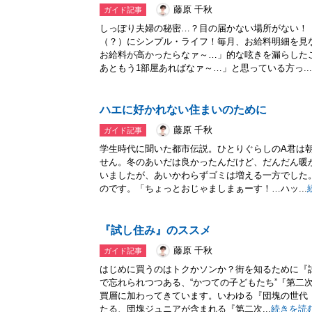
藤原 千秋
ガイド記事
しっぽり夫婦の秘密…？目の届かない場所がない！
（？）にシンプル・ライフ！毎月、お給料明細を見
お給料が高かったらなァ～…」的な呟きを漏らした
あともう1部屋あればなァ～…」と思っている方っ...
ハエに好かれない住まいのために
藤原 千秋
ガイド記事
学生時代に聞いた都市伝説。ひとりぐらしのA君は
せん。冬のあいだは良かったんだけど、だんだん暖
いましたが、あいかわらずゴミは増える一方でした
のです。「ちょっとおじゃましまぁーす！…ハッ...
『試し住み』のススメ
藤原 千秋
ガイド記事
はじめに買うのはトクかソンか？街を知るために『
で忘れられつつある、“かつての子どもたち”『第二
買層に加わってきています。いわゆる『団塊の世代（1
たる、団塊ジュニアが含まれる『第二次...
続きを読