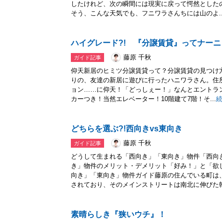
したけれど、次の瞬間には現実に戻って愕然とした
そう、こんな天気でも、フニワラさんちには山のよ..
ハイグレード?! 『分譲賃貸』ってナーニ
藤原 千秋
ガイド記事
仰天新居のヒミツ分譲賃貸って？分譲賃貸の見つけ
りの、友達の新居に遊びに行ったハニワラさん。住
ョン……に仰天！「どっしぇー！」なんとエントラ
カーつき！当然エレベーター！10階建て7階！そ...
どちらを選ぶ?!西向きvs東向き
藤原 千秋
ガイド記事
どうして生まれる「西向き」「東向き」物件「西向
き」物件のメリット・デメリット「好み！」と「欲
向き」「東向き」物件ガイド藤原の住んでいる町は
されており、そのメインストリートは南北に伸びた幹.
素晴らしき『狭いウチ』！