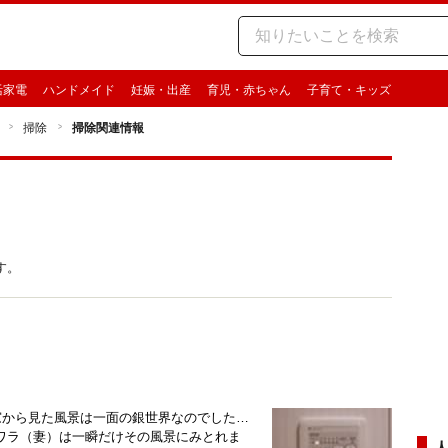
活家電
ハンドメイド
妊娠・出産
育児・赤ちゃん
子育て・キッズ
掃除
掃除関連情報
す。
窓から見た風景は一面の銀世界なのでした…
ワラ（妻）は一瞬だけその風景にみとれま