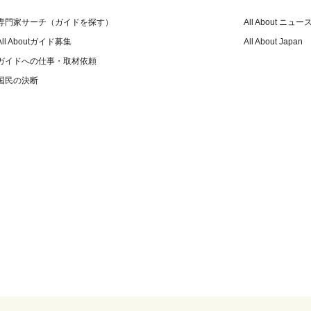
専門家サーチ（ガイドを探す）
All About ニュー
All Aboutガイド募集
All About Japan
ガイドへの仕事・取材依頼
国民の決断