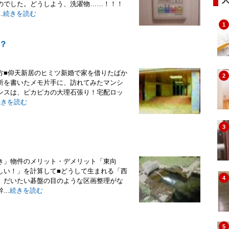
のでした。どうしよう、洗濯物……！！！
.
続きを読む
1
？
方■仰天新居のヒミツ新婚で家を借りたばか
2
所を書いたメモ片手に、訪れてみたマンシ
ンスは、ピカピカの大理石張り！宅配ロッ
続きを読む
3
き」物件のメリット・デメリット「東向
しい！」を計算して■どうして生まれる「西
4
、だいたい碁盤の目のような区画整理がな
..
続きを読む
5