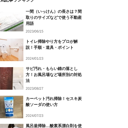
一間（いっけん）の長さは？間
取りのサイズなどで使う不動産
用語
2023/06/15
トイレ掃除やり方をプロが解
説！手順・道具・ポイント
2024/01/23
サビ汚れ・もらい錆の落とし
方！お風呂場など場所別の対処
法
2023/08/27
カーペット汚れ掃除！セスキ炭
酸ソーダの使い方
2024/07/23
風呂釜掃除…酸素系漂白剤を使