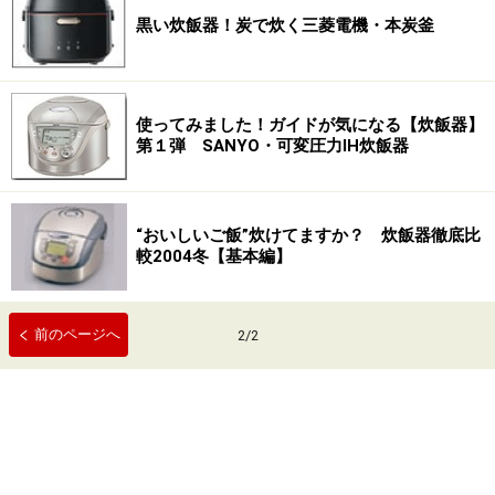
黒い炊飯器！炭で炊く三菱電機・本炭釜
使ってみました！ガイドが気になる【炊飯器】
第１弾 SANYO・可変圧力IH炊飯器
“おいしいご飯”炊けてますか？ 炊飯器徹底比
較2004冬【基本編】
前のページへ
2
/
2