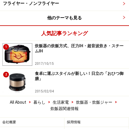
フライヤー・ノンフライヤー
他のテーマも見る
人気記事ランキング
炊飯器の炊飯方式、圧力IH・超音波炊き・スチー
1
ムIH
2017/10/15
食卓に運ぶスタイルが新しい！日立の「おひつ御
2
膳」
2015/02/04
>
>
>
>
All About
暮らし
生活家電
炊飯器・炊飯ジャー
炊飯器関連情報
会社概要
採用情報