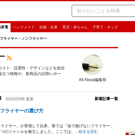
活家電
ハンドメイド
妊娠・出産
育児・赤ちゃん
子育て・キッズ
フライヤー・ノンフライヤー
ー
コスト・設置性・デザインなどを総合
役立つ情報や、新商品の試用レポー
All About編集部
事
新着記事一覧
2015/03/06 更新
ンフライヤーの選び方
フライヤー」が登場して以来、巷では「油で揚げないフライヤー」
つのジャンルを確立しました。ここでは、...
続きを読む