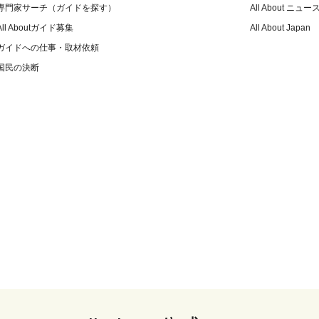
専門家サーチ（ガイドを探す）
All About ニュー
All Aboutガイド募集
All About Japan
ガイドへの仕事・取材依頼
国民の決断