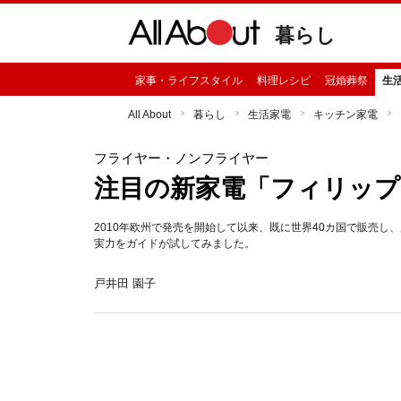
暮らし
家事・ライフスタイル
料理レシピ
冠婚葬祭
生
All About
暮らし
生活家電
キッチン家電
フライヤー・ノンフライヤー
注目の新家電「フィリッ
2010年欧州で発売を開始して以来、既に世界40カ国で販売し
実力をガイドが試してみました。
戸井田 園子