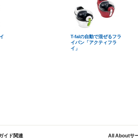
イ
T-falの自動で混ぜるフラ
イパン「アクティフラ
イ」
ガイド関連
All Abou