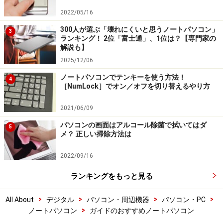
2022/05/16
300人が選ぶ「壊れにくいと思うノートパソコン」
3
ランキング！ 2位「富士通」、1位は？【専門家の
解説も】
2025/12/06
ノートパソコンでテンキーを使う方法！
4
［NumLock］でオン／オフを切り替えるやり方
2021/06/09
パソコンの画面はアルコール除菌で拭いてはダ
5
メ？ 正しい掃除方法は
2022/09/16
ランキングをもっと見る
>
>
>
>
All About
デジタル
パソコン・周辺機器
パソコン・PC
>
ノートパソコン
ガイドのおすすめノートパソコン