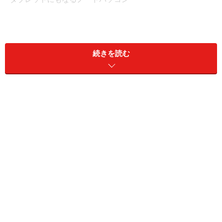
レノボのYogaシリーズは、液晶画面が360度回転し、ノ
ートパソコンがタブレットにもなるという基本コンセプ
続きを読む
トを持った製品です。2012年初頭に製品を公表し、秋に
販売が開始されました。
機構は異なりますが、画面が回転してタブレットにもな
るノートパソコンは以前からありました。しかし、Yoga
の機構はシンプルながら初めて見ると驚く仕様で、近年
の変形型 2in1ブームのきっかけとなったのはこのYogaシ
リーズとも言えるくらいに影響があった製品です。
この機構は2012年のIdea Pad Yogaで初めて導入され、
2013年に発売されたYoga 2 Proでは高精細な液晶パネル
を使用し、パソコンとしての基本的な機能が強化されま