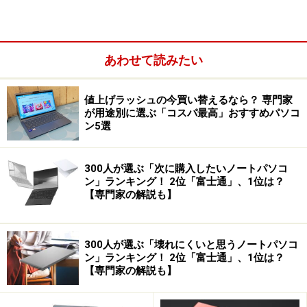
した。
あわせて読みたい
値上げラッシュの今買い替えるなら？ 専門家
が用途別に選ぶ「コスパ最高」おすすめパソコ
ン5選
300人が選ぶ「次に購入したいノートパソコ
ン」ランキング！ 2位「富士通」、1位は？
【専門家の解説も】
近年、レノボはこのような機構を持った製品をYogaとい
300人が選ぶ「壊れにくいと思うノートパソコ
ン」ランキング！ 2位「富士通」、1位は？
うブランドとして世界中でプロモーションしており、タ
【専門家の解説も】
ブレットにおいてもYoga的な機能を組み入れた製品を販
売しています。そのYogaの機構を大幅に強化したのが今