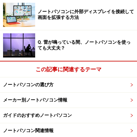
で製造された最新のCPUで、パフォーマンス自体Core i7
に比べるとそれほど高くありません。このCPUを採用す
ノートパソコンに外部ディスプレイを接続して
ることの利点としては、低消費電力で薄く小さいながら
画面を拡張する方法
もバッテリー駆動時間が長い製品が設計できることで
す。
Q. 雷が鳴っている間、ノートパソコンを使っ
ても大丈夫？
※記事内容は執筆時点のものです。最新の内容をご確認くださ
い。
この記事に関連するテーマ
次のページへ
1
/
3
ノートパソコンの選び方
メーカー別ノートパソコン情報
ガイドのおすすめノートパソコン
ノートパソコン関連情報