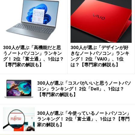
回の製品です。
今回のモデルでは、高精細パネルを引き続き使用しなが
ら、Yogaのヒンジを全く新しい機構に改良し、より変形
がしやすく、見た目にも美しいモデルに変わりました。
300人が選ぶ「高機能だと思
300人が選ぶ「デザインが好
うノートパソコン」ランキン
きなノートパソコン」ランキ
グ！ 2位「富士通」、1位は？
ング！ 2位「VAIO」、1位
インテルの最新プロセッサーを採用
【専門家の解説も】
は？【専門家の解説も】
パソコンとしての基本機能を見ると、旧機種となるYOGA
300人が選ぶ「コスパがいいと思うノートパソ
2 ProはCore i7-4500Uを採用し、メモリは8GB、ストレー
コン」ランキング！ 2位「Dell」、1位は？
ジは256GBでした。どちらかというと、ハイエンドより
【専門家の解説も】
の製品でしたが、今回のモデルでは、インテルの最新プ
ロセッサーであるCore Mが採用されています。
300人が選ぶ「今使っているノートパソコン」
ランキング！ 2位「富士通」、1位は？【専門
家の解説も】
Core Mはインテルの最新プロセスである14nmプロセス