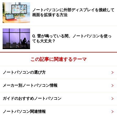
ノートパソコンに外部ディスプレイを接続して
それ以外では、Google Chromecast、Amazon Fire Stick
画面を拡張する方法
などを使ってWi-Fi経由でテレビなどに接続もできます。
ケーブルなしで離れたテレビに出力できるので、気軽に
動画などを大画面で楽しめます。
Q. 雷が鳴っている間、ノートパソコンを使っ
ても大丈夫？
今回は、ケーブルを使った接続方法を解説します。
この記事に関連するテーマ
ノートパソコンに外部ディスプレイを接続
する簡単な方法
ノートパソコンの選び方
ノートパソコンを外部ディスプレイに接続するのに一番
メーカー別ノートパソコン情報
簡単で分かりやすいのが、ケーブルを使った接続です。
ガイドのおすすめノートパソコン
従来はノートパソコンの外部ディスプレイ接続といえ
ば、プレゼン用にプロジェクターに接続する方法でし
ノートパソコン関連情報