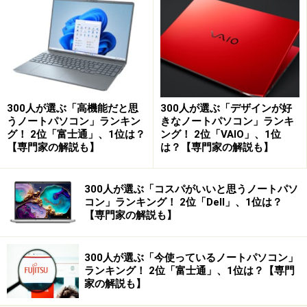
外部ディスプレイを接続し、デスクトップ画面を拡
張する
動画などをテレビで表示して大画面で楽しむ
このような用途が代表的な例です。
300人が選ぶ「高機能だと思
300人が選ぶ「デザインが好
うノートパソコン」ランキン
きなノートパソコン」ランキ
特にデスクトップ画面の拡張は、低コストで手軽に利便
グ！ 2位「富士通」、1位は？
ング！ 2位「VAIO」、1位
【専門家の解説も】
は？【専門家の解説も】
性が大幅に向上するので、ノートパソコンを自宅や事務
所の机の上など、固定場所で使う機会が多い場合は一度
試してみてください。もう手放せなくなると思います。
300人が選ぶ「コスパがいいと思うノートパソ
コン」ランキング！ 2位「Dell」、1位は？
【専門家の解説も】
接続方法はノートパソコンの出力端子にケーブルを接続
し、外部ディスプレイに接続するだけです。通常、接続
300人が選ぶ「今使っているノートパソコン」
すれば接続先のディスプレイにもパソコンの画面が表示
ランキング！ 2位「富士通」、1位は？【専門
されます。表示内容を設定する場合は、OSの設定画面で
家の解説も】
調整します。