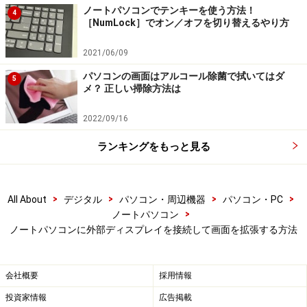
ノートパソコンでテンキーを使う方法！
4
状に合わせたケーブルが販売されています。
［NumLock］でオン／オフを切り替えるやり方
2021/06/09
例えば、USB Type-C出力しかないノートパソコンに、
HDMI入力端子しかないディスプレイを接続する場合、
パソコンの画面はアルコール除菌で拭いてはダ
5
メ？ 正しい掃除方法は
USB Type-CからHDMIに変換するケーブルを使って接続
します。ケーブルの価格は約1000円からです。
2022/09/16
ランキングをもっと見る
一番便利なのはUSB Type-C端子での接続です。対応する
ディスプレイ、パソコンに限られますが、ノートパソコ
ンにUSB Type-Cケーブルを一本繋ぐだけで、ディスプレ
>
>
>
>
All About
デジタル
パソコン・周辺機器
パソコン・PC
イ、電源、通常のUSB端子の接続ができます。多くのプ
>
ノートパソコン
レミアムモバイルノートパソコンはこの機能に対応して
ノートパソコンに外部ディスプレイを接続して画面を拡張する方法
います。
会社概要
採用情報
普段はノートパソコンを持ち歩いて、自宅や事務所に戻
投資家情報
広告掲載
ったら、USB Type-Cケーブルを一本接続するだけで、外