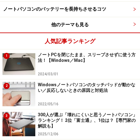
た。最近では、通常のパソコン作業でも外部ディスプレ
ノートパソコンのバッテリーを長持ちさせるコツ
イを活用する利用方法が増えています。
他のテーマも見る
接続は簡単で、プロジェクターで使うのと同じように、
ほぼ全てのノートパソコンにある外部ディスプレイ出力
人気記事ランキング
端子からケーブルで接続します。
ノートPCを閉じたまま、スリープさせずに使う方
1
法！【Windows／Mac】
HDMIもしくはUSB Type-C端子によるディスプレイ出力
端子が一般的で、使用しているノートパソコン、接続す
2024/03/01
るディスプレイに合わせたケーブルを用意すれば、接続
Windowsノートパソコンのタッチパッドが動かな
2
するだけで外部出力ができます。
い／反応しないときの原因と対処法
2022/05/16
HDMI端子とUSB Type-C（Thunderbolt）での外部ディスプレ
300人が選ぶ「壊れにくいと思うノートパソコン」
3
イ出力が可能な機種の例 ※画像：筆者撮影
ランキング！ 2位「富士通」、1位は？【専門家の
解説も】
一般的な外付けディスプレイはHDMIかDisplayPort、
2025/12/06
USB Type-C端子での入力が可能です。それぞれの端子形