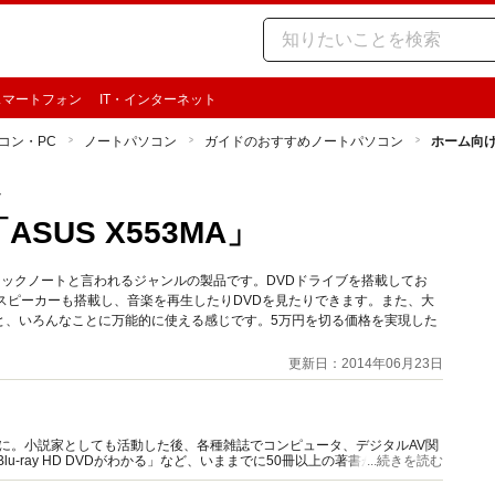
スマートフォン
IT・インターネット
コン・PC
ノートパソコン
ガイドのおすすめノートパソコン
ホーム向け
ン
SUS X553MA」
ベーシックノートと言われるジャンルの製品です。DVDドライブを搭載してお
スピーカーも搭載し、音楽を再生したりDVDを見たりできます。また、大
と、いろんなことに万能的に使える感じです。5万円を切る価格を実現した
更新日：2014年06月23日
に。小説家としても活動した後、各種雑誌でコンピュータ、デジタルAV関
u-ray HD DVDがわかる」など、いままでに50冊以上の著書があります。
...続きを読む