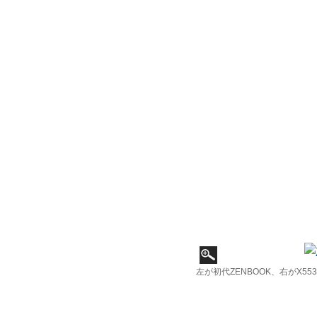
左が初代ZENBOOK、右がX553