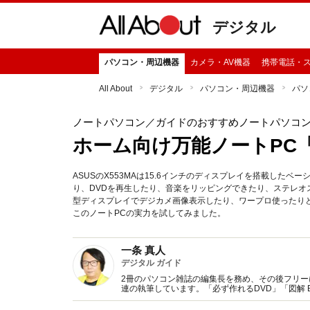
デジタル
パソコン・周辺機器
カメラ・AV機器
携帯電話・
All About
デジタル
パソコン・周辺機器
パソ
ノートパソコン
／ガイドのおすすめノートパソコ
ホーム向け万能ノートPC「A
ASUSのX553MAは15.6インチのディスプレイを搭載した
り、DVDを再生したり、音楽をリッピングできたり、ステレオ
型ディスプレイでデジカメ画像表示したり、ワープロ使ったり
このノートPCの実力を試してみました。
一条 真人
デジタル ガイド
2冊のパソコン雑誌の編集長を務め、その後フリー
連の執筆しています。「必ず作れるDVD」「図解 Bl