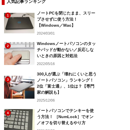
人気記事ランキング
ノートPCを閉じたまま、スリー
1
プさせずに使う方法！
【Windows／Mac】
2024/03/01
Windowsノートパソコンのタッ
2
チパッドが動かない／反応しな
いときの原因と対処法
2022/05/16
300人が選ぶ「壊れにくいと思う
3
ノートパソコン」ランキング！
2位「富士通」、1位は？【専門
家の解説も】
2025/12/06
ノートパソコンでテンキーを使
4
う方法！ ［NumLock］でオン
／オフを切り替えるやり方