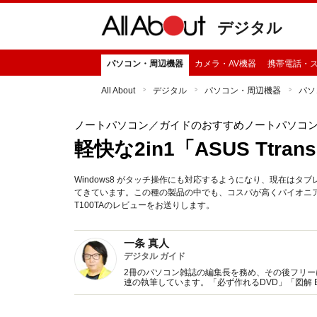
デジタル
パソコン・周辺機器
カメラ・AV機器
携帯電話・
All About
デジタル
パソコン・周辺機器
パソ
ノートパソコン
／ガイドのおすすめノートパソコ
軽快な2in1「ASUS Ttrans
Windows8 がタッチ操作にも対応するようになり、現在はタ
てきています。この種の製品の中でも、コスパが高くパイオニア的な製品な
T100TAのレビューをお送りします。
一条 真人
デジタル ガイド
2冊のパソコン雑誌の編集長を務め、その後フリー
連の執筆しています。「必ず作れるDVD」「図解 Bl