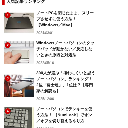
人気記事ランキング
ノートPCを閉じたまま、スリー
1
プさせずに使う方法！
【Windows／Mac】
2024/03/01
Windowsノートパソコンのタッ
2
チパッドが動かない／反応しな
いときの原因と対処法
2022/05/16
300人が選ぶ「壊れにくいと思う
3
ノートパソコン」ランキング！
2位「富士通」、1位は？【専門
家の解説も】
2025/12/06
ノートパソコンでテンキーを使
4
う方法！ ［NumLock］でオン
／オフを切り替えるやり方