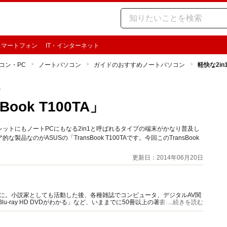
スマートフォン
IT・インターネット
コン・PC
ノートパソコン
ガイドのおすすめノートパソコン
軽快な2in1
ン
Book T100TA」
ブレットにもノートPCにもなる2in1と呼ばれるタイプの端末がかなり普及し
のがASUSの「TransBook T100TAです。今回このTransBook
更新日：2014年06月20日
に。小説家としても活動した後、各種雑誌でコンピュータ、デジタルAV関
u-ray HD DVDがわかる」など、いままでに50冊以上の著書があります。
...続きを読む