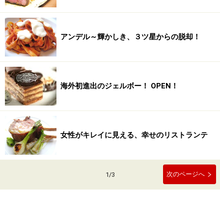
アンデル～輝かしき、３ツ星からの脱却！
海外初進出のジェルボー！ OPEN！
女性がキレイに見える、幸せのリストランテ
次のページへ
1
/
3