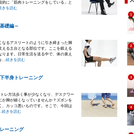
般的に「筋肉トレーニングをしている」と
続きを読む
1
基礎編～
くなるアスリートのように引き締まった脚
2
支える土台となる部位です。ここを鍛える
なります。日常生活を送る中で、体の衰え
..
続きを読む
下半身トレーニング
3
筋トレ方法歩く事が少なくなり、デスクワー
にか脚が細くなっていませんか？ズボンを
く、カッコ悪いものです。そこで、今回は
4
.
続きを読む
レーニング