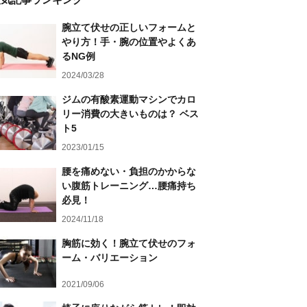
腕立て伏せの正しいフォームと
やり方！手・腕の位置やよくあ
るNG例
2024/03/28
ジムの有酸素運動マシンでカロ
リー消費の大きいものは？ ベス
ト5
2023/01/15
腰を痛めない・負担のかからな
い腹筋トレーニング…腰痛持ち
必見！
2024/11/18
胸筋に効く！腕立て伏せのフォ
ーム・バリエーション
2021/09/06