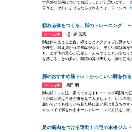
す意外な効果についてお話ししたいと思います。一
言うと、それによりもたらされるのは、フィジカ...
頼れる体をつくる、脚のトレーニング ～
森 俊憲
ガイド記事
脚は体を支える土台、鍛えるとアクティブに動きた
が理想。鍛え抜かれて無駄がなく、美しい脚は体を
と、まず体の重心が安定し、ふらつくことが少なく
を感じることの多い、階段の昇り降りも、脚の筋肉を.
脚のおすすめ筋トレ！かっこいい脚を作る
柴田 明
ガイド記事
脚の筋トレ方法！家でできるトレーニング4選脚の
クが多い方は自分の脚を見てみましょう。いつの間
履いていても後ろから見た時に細い脚は目立ちやす
カッコイイ脚を作るホームトレーニング方法をご紹..
足の筋肉をつける運動！自宅で本格ジムト