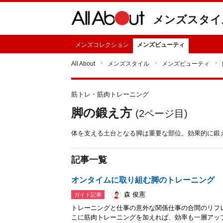
メンズスタイ
メンズコレクション
メンズビューティ
All About
メンズスタイル
メンズビューティ
筋トレ・筋肉トレーニング
脚の鍛え方
(
2
ページ目)
体を支える土台となる脚は重要な部位。効果的に鍛
記事一覧
オンタイムに取り組む脚のトレーニング 
森 俊憲
ガイド記事
トレーニングと仕事の意外な関係仕事の合間のリフ
こに筋肉トレーニングを加えれば、効率も一層アップ