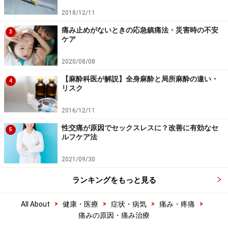
2018/12/11
痛み止めがないときの応急鎮痛法・災害時の不安
3
ケア
2020/08/08
【麻酔科医が解説】全身麻酔と局所麻酔の違い・
4
リスク
2016/12/11
性交痛が原因でセックスレスに？改善に有効なセ
5
ルフケア法
2021/09/30
ランキングをもっと見る
>
>
>
>
All About
健康・医療
症状・病気
痛み・疼痛
痛みの原因・痛み治療