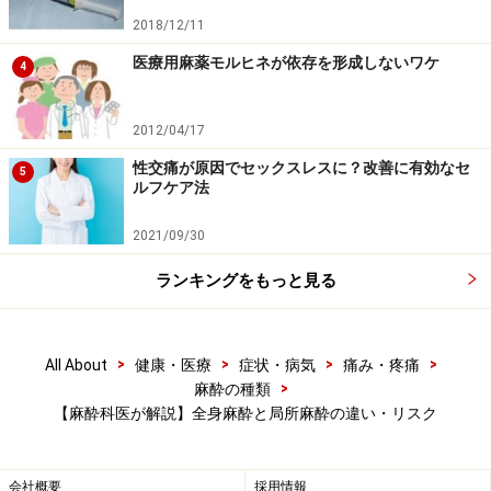
症例に1例。麻酔専門医が適切な管理下に全身麻酔を行
2018/12/11
えば、麻酔は極めて安全です。「麻酔は怖い」「麻酔か
医療用麻薬モルヒネが依存を形成しないワケ
ら目が覚めなかったらどうしよう」と心配されるのは、
4
麻酔そのものが良くわからないからでしょう。実は、麻
酔の副作用はほとんどが軽微で一過性のものであり、手
2012/04/17
術後48時間以内にほぼ解決します。
性交痛が原因でセックスレスに？改善に有効なセ
5
ルフケア法
【全身麻酔の軽い合併症】
2021/09/30
もっとも発生頻度が高い合併症は、喉の痛み、声のかす
れ、頭痛、吐き気、めまい、腰痛、眼の違和感、手術後
ランキングをもっと見る
の震えなどです。
>
>
>
>
All About
健康・医療
症状・病気
痛み・疼痛
■喉や声の異常、頭痛、吐き気、めまい
>
麻酔の種類
喉や声の異常は、全身麻酔中に口から気管に向かって挿
【麻酔科医が解説】全身麻酔と局所麻酔の違い・リスク
入される細い管が声帯や喉に炎症を起こし、術後の喉の
痛みや声のかすれとして起こります。頭痛、吐き気、め
会社概要
採用情報