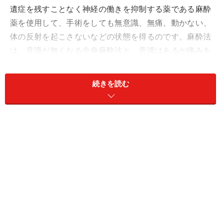
遺症を残すことなく神経の働きを抑制する薬である麻酔
薬を使用して、手術をしても無意識、無痛、動かない、
体の反射を起こさないなどの状態を得るのです。麻酔法
は、意識が無くなる全身麻酔法と、意識はあるが痛みを
感じなくなる局所麻酔法の2つに大別されます。全身麻
酔と局所麻酔、それぞれを使用するメリットと使用する
続きを読む
上で注意すべき副作用や合併症のリスクについて解説し
ます。