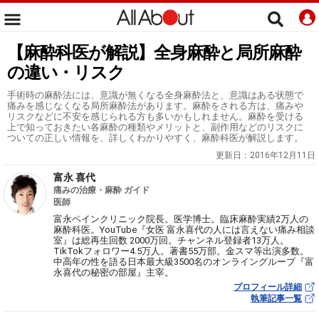
【麻酔科医が解説】全身麻酔と局所麻酔
の違い・リスク
手術時の麻酔法には、意識が無くなる全身麻酔法と、意識はある状態で
痛みを感じなくなる局所麻酔法があります。麻酔をされる方は、痛みや
リスクなどに不安を感じられる方も多いかもしれません。麻酔を受ける
上で知っておきたい各麻酔の種類やメリットと、副作用などのリスクに
ついての正しい情報を、詳しくわかりやすく、麻酔科医が解説します。
更新日：
2016年12月11日
富永 喜代
痛みの治療・麻酔 ガイド
医師
富永ペインクリニック院長。医学博士。臨床麻酔実績2万人の
麻酔科医。YouTube『女医 富永喜代の人には言えない痛み相談
室』は総再生回数 2000万回。チャンネル登録者13万人。
TikTokフォロワー4.5万人。著書55万部。金スマ等出演多数。
中高年の性を語る日本最大級3500名のオンライングループ『富
永喜代の秘密の部屋』主宰。
プロフィール詳細
執筆記事一覧