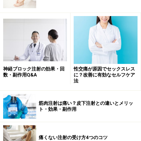
理想的な全身麻酔の特徴は、副作用なく元にもどる無
痛、健忘、無意識、不動状態で「4つのA」と呼ばれま
す。
Analgesia：無痛
Amnesia：健忘
Anesthesia：無意識
Akinesia：不動
神経ブロック注射の効果・回
性交痛が原因でセックスレス
数・副作用Q&A
に？改善に有効なセルフケア
「4つのA」を達成した全身麻酔法を行えば、痛みを感じ
法
ることなく、自分が知らない間に手術が終わり、嫌な記
憶が残りません。また、手術を受けている間は体を動か
筋肉注射は痛い？皮下注射との違いとメリッ
せないので、外科医は非常に手術が行いやすく、患者様
ト・効果・副作用
はより安全に手術を受けることができるのです。
痛くない注射の受け方4つのコツ