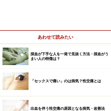
全身麻酔とは
あわせて読みたい
私達が夜、眠っている間の意識はありません。しかし、
もしナイフでお腹を切られたら、痛みで反射的に声をあ
げたり起き上がったりし、眠り続けることはできませ
採血が下手な人を一発で見抜く方法・採血がう
まい人の特徴は？
ん。これが自然な眠りです。一方、全身麻酔では、手術
のような痛みを伴う大きな刺激やストレスを受けても、
無意識、無痛、体は動かない、しかも記憶に残らない状
態を保ちます。全身麻酔は、麻酔薬を使って痛みや出血
「セックスで痛い」のは病気？性交痛とは
などの手術ストレスから患者様を守り、手術がスムーズ
に行える環境を整える方法なのです。
出血を伴う性交痛の原因となる病気・改善法
■全身麻酔のメリット