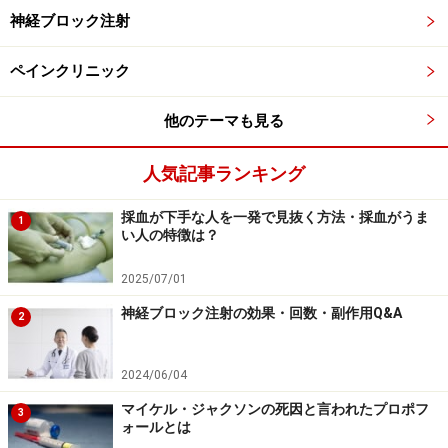
神経ブロック注射
点滴が受けられる患者様には、麻酔薬を点滴に注入すれ
ば数秒で意識を取り除き、麻酔状態になる静脈麻酔法が
ペインクリニック
行われます。代表的な静脈麻酔薬はディプリバンです。
この薬は患者様の年齢や体重から薬の血中濃度を予測し
他のテーマも見る
て、投薬量を決定できる専用器で注入されます。
人気記事ランキング
全身麻酔の副作用と合併症のリスク
採血が下手な人を一発で見抜く方法・採血がうま
1
い人の特徴は？
2025/07/01
神経ブロック注射の効果・回数・副作用Q&A
2
麻酔の副作用には吐き気・嘔吐、めまい、ふらつき、頭痛が
よく起こります
2024/06/04
日本麻酔科学会が行った1999～2001年度麻酔関連偶発症
マイケル・ジャクソンの死因と言われたプロポフ
3
例調査結果によると、麻酔が原因で死亡する割合は22万
ォールとは