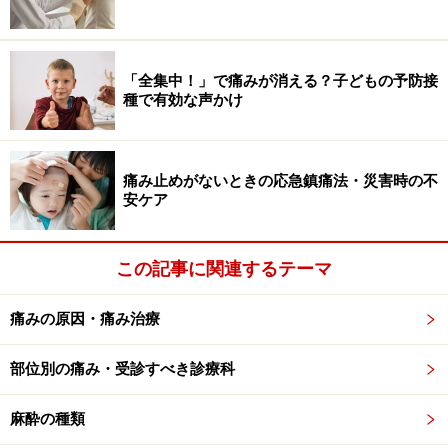
全身麻酔の種類…吸入麻酔法と静脈麻酔法
「全集中！」で痛みが消える？子どもの予防接
種で有効な声かけ
注射を嫌がる子供には、吸うだけの吸入麻酔が行われます
全身麻酔には、麻酔ガスを吸うことで麻酔する吸入麻酔
痛み止めがないときの応急鎮痛法・災害時の不
法と、点滴から麻酔薬を注射して麻酔する静脈麻酔法が
安ケア
あります。
この記事に関連するテーマ
■吸入麻酔法
注射に抵抗がある子供やパニック状態の患者様の場合に
痛みの原因・痛み治療
は、吸うだけで麻酔がかかる吸入麻酔法が選択されま
す。代表的な麻酔ガスはセボフルランやイソフルラン
部位別の痛み・受診すべき診療科
で、軽く鼻を突くような臭いがします。
麻酔の種類
■静脈麻酔法