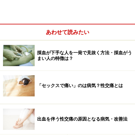
あわせて読みたい
です。今回は具体的な痛みの軽減法として、前者のアプ
ローチ法を活用した「冷却して痛覚を鈍らせる方法」
採血が下手な人を一発で見抜く方法・採血がう
と、後者のアプローチ法を活用した「呼吸法」「痛みを
まい人の特徴は？
痛みで和らげる方法」「ストレス鎮痛法」の4つをご紹
介したいと思います。
「セックスで痛い」のは病気？性交痛とは
注射の痛みをやわらげる4つの方法
1. 冷却法
冷たさ（冷覚）によって痛覚を感じにくくする方法で
出血を伴う性交痛の原因となる病気・改善法
す。低温やけど、凍傷に気を付けながら、穿刺直前まで