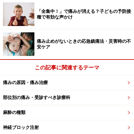
2. 呼吸法
痛みは副交感神経を活性化させたときに和らぐと考えら
「全集中！」で痛みが消える？子どもの予防接
れています。出産時の呼吸法であるラマーズ法が有名で
種で有効な声かけ
すが、「ひっひっふー」と、息を吸ってから細く長く吐
くことで、副交感神経を活性化させ、痛みをやわらげる
痛み止めがないときの応急鎮痛法・災害時の不
ことができます。痛みをこらえようと息を止めて力んで
安ケア
しまう人が多いかもしれませんが、注射の針を刺す直前
から、薬液の注入が終わるまで、息を細く口からフーッ
と吐き続けましょう。1の冷却法と併せることで、さら
この記事に関連するテーマ
に効果が期待できます。
痛みの原因・痛み治療
3. 親指爪刺激法
部位別の痛み・受診すべき診療科
注射の痛みを、他の痛みで紛らせる方法です。冗談のよ
うに聞こえるかもしれませんが、これは「広汎性侵害抑
麻酔の種類
制調節（DNIC）」という手法を活用した立派な鎮痛方法
です。注射される腕と反対側の人差し指の爪先で、親指
神経ブロック注射