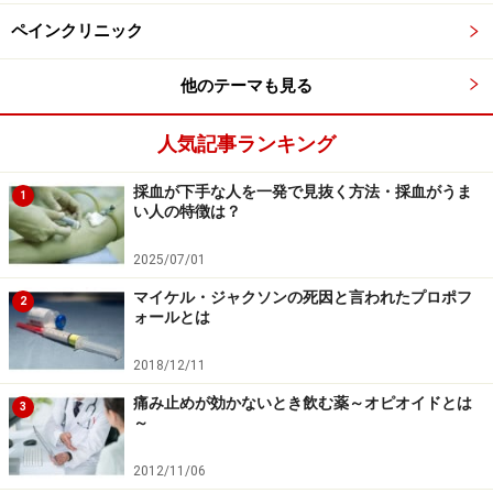
の爪のつけ根をギューッと押さえてみましょう。強い痛
みであるほど、DNICの効果が期待できます。DNICの鎮
ペインクリニック
痛方法は、爪でなくても全身のどこに痛みを加えても作
他のテーマも見る
用します。注射の痛みを軽減できるのは、他の部位に痛
みを加えているわずかな時間に限定されますが、一時的
人気記事ランキング
には効果があるでしょう。
採血が下手な人を一発で見抜く方法・採血がうま
1
い人の特徴は？
4. ストレス鎮痛法
「
「全集中！」で痛みが消える？ 子どもの予防接種で有
2025/07/01
効な声かけ
」記事で詳しくご紹介した、子どもたちが
マイケル・ジャクソンの死因と言われたプロポフ
2
『鬼滅の刃』の技名で痛みを和らげる方法に相当するも
ォールとは
のです。2の副交感神経を活性化する方法とは逆に、交
2018/12/11
感神経を高揚させる方法です。
痛み止めが効かないとき飲む薬～オピオイドとは
3
～
人は誰でも注射を受けようとしている段階で、すでに大
きなストレスを感じています。戦闘中は痛みを感じにく
2012/11/06