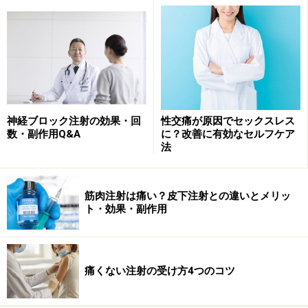
約1分間、注射する部位を冷やします。できるだけ低温
の保冷材などがおすすめです。しかし、注射会場が自宅
から離れていたり、待ち時間が長かったりして、注射直
前には保冷剤が溶けているようでは効果がありません。
会場周辺でキンキンに冷えた缶ジュースなどを購入し、
穿刺予測部位に強く押し当てると代用できます。
神経ブロック注射の効果・回
性交痛が原因でセックスレス
数・副作用Q&A
に？改善に有効なセルフケア
当然ながら、冷やした部位と穿刺部位がずれてしまった
法
場合や、腕を消毒してから注射までの時間が長い会場で
は、効果が薄れてしまいます。
筋肉注射は痛い？皮下注射との違いとメリッ
ト・効果・副作用
できれば注射の列に並ぶ前に、穿刺する医療従事者が腕
のどのあたりを刺すか確認できるとベター。また、腕を
消毒する直前まで、保冷剤を穿刺予測部位に1分しっか
り押し当てるようにしましょう。
痛くない注射の受け方4つのコツ