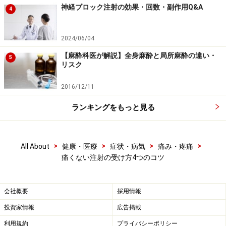
くなるのと同様に、注射を受ける前は交感神経がすでに
神経ブロック注射の効果・回数・副作用Q&A
4
活性化していますから、さらに気分を高揚させる方法を
選びましょう。注射して薬液が注入され終わるまで、穿
2024/06/04
刺部位をあえてグッと見つめる、というのもその一つで
【麻酔科医が解説】全身麻酔と局所麻酔の違い・
す。怖くて見ていられないわ、とおっしゃる方は、自分
5
リスク
の心が高揚する音楽を頭の中でガンガンに流してみまし
ょう。自分の心を奮い立たせられる方法を選ぶことがポ
2016/12/11
イントです。
ランキングをもっと見る
注射恐怖症？ それでも注射が怖い方へのア
>
>
>
>
All About
健康・医療
症状・病気
痛み・疼痛
ドバイス
痛くない注射の受け方4つのコツ
どの科よりも注射を専門に扱う麻酔科医として、一言ア
ドバイスです。実は私も注射が大っ嫌いなのです。人様
会社概要
採用情報
に何万本注射を打っていても、自分の注射には慣れるこ
投資家情報
広告掲載
とはありません。それは小さいころから、注射の痛みを
利用規約
プライバシーポリシー