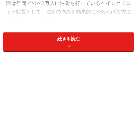
回は年間でのべ1万人に注射を打っているペインクリニ
ック院長として、注射の痛みを効果的にやわらげる方法
を解説したいと思います。
注射の痛みをやわらげるには、大きく2つのアプローチ
続きを読む
法があります。
注射による局所が組織損傷した情報をブロックする
方法
脳から痛みを感じにくくさせる方法