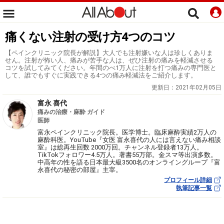
痛くない注射の受け方4つのコツ
【ペインクリニック院長が解説】大人でも注射嫌いな人は珍しくありま
せん。注射が怖い人、痛みが苦手な人は、ぜひ注射の痛みを軽減させる
コツを試してみてください。年間のべ1万人に注射を打つ痛みの専門医と
して、誰でもすぐに実践できる4つの痛み軽減法をご紹介します。
更新日：
2021年02月05日
富永 喜代
痛みの治療・麻酔 ガイド
医師
富永ペインクリニック院長。医学博士。臨床麻酔実績2万人の
麻酔科医。YouTube『女医 富永喜代の人には言えない痛み相談
室』は総再生回数 2000万回。チャンネル登録者13万人。
TikTokフォロワー4.5万人。著書55万部。金スマ等出演多数。
中高年の性を語る日本最大級3500名のオンライングループ『富
永喜代の秘密の部屋』主宰。
プロフィール詳細
執筆記事一覧