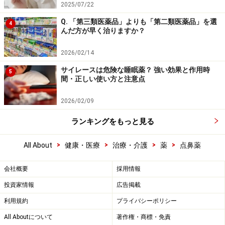
2025/07/22
Q. 「第三類医薬品」よりも「第二類医薬品」を選
4
んだ方が早く治りますか？
2026/02/14
サイレースは危険な睡眠薬？ 強い効果と作用時
5
間・正しい使い方と注意点
2026/02/09
ランキングをもっと見る
>
>
>
>
All About
健康・医療
治療・介護
薬
点鼻薬
会社概要
採用情報
投資家情報
広告掲載
利用規約
プライバシーポリシー
All Aboutについて
著作権・商標・免責