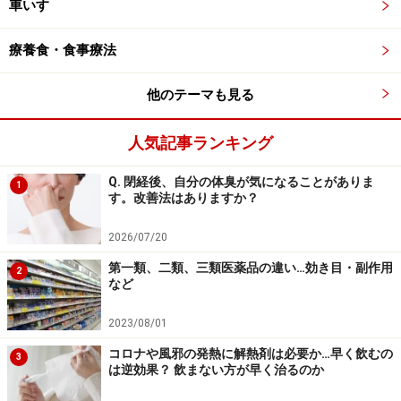
車いす
療養食・食事療法
他のテーマも見る
人気記事ランキング
Q. 閉経後、自分の体臭が気になることがありま
1
す。改善法はありますか？
2026/07/20
第一類、二類、三類医薬品の違い…効き目・副作用
2
など
2023/08/01
コロナや風邪の発熱に解熱剤は必要か…早く飲むの
3
は逆効果？ 飲まない方が早く治るのか