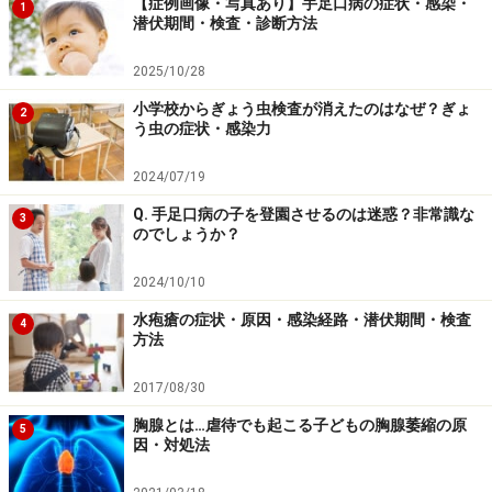
【症例画像・写真あり】手足口病の症状・感染・
1
潜伏期間・検査・診断方法
2025/10/28
小学校からぎょう虫検査が消えたのはなぜ？ぎょ
2
う虫の症状・感染力
2024/07/19
Q. 手足口病の子を登園させるのは迷惑？非常識な
3
のでしょうか？
2024/10/10
水疱瘡の症状・原因・感染経路・潜伏期間・検査
4
方法
2017/08/30
胸腺とは…虐待でも起こる子どもの胸腺萎縮の原
5
因・対処法