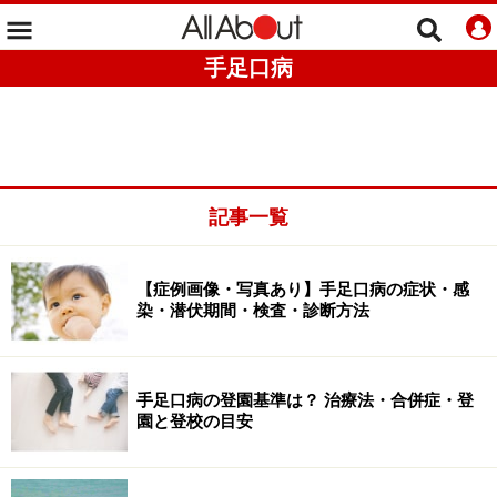
手足口病
記事一覧
【症例画像・写真あり】手足口病の症状・感
染・潜伏期間・検査・診断方法
手足口病の登園基準は？ 治療法・合併症・登
園と登校の目安