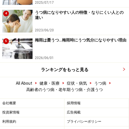
2025/07/17
うつ病になりやすい人の特徴・なりにくい人との
4
違い
2023/06/20
梅雨は憂うつ…梅雨時にうつ気分になりやすい理由
5
2026/06/01
ランキングをもっと見る
>
>
>
>
All About
健康・医療
症状・病気
うつ病
高齢者のうつ病・老年期うつ病・介護うつ
会社概要
採用情報
投資家情報
広告掲載
利用規約
プライバシーポリシー