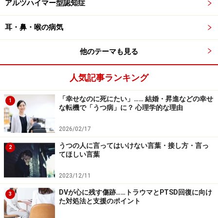
アルツハイマー型認知症
耳・鼻・喉の病気
他のテーマも見る
人気記事ランキング
「幸せなのに死にたい」…… 結婚・昇進などの幸せ
1
な転機で「うつ病」に？ 心理学的な理由
2026/02/17
うつの人に言ってはいけない言葉・接し方・言っ
2
てほしい言葉
2023/12/11
DVが心に残す傷跡……トラウマとPTSD回復に向け
3
た対処法と支援のポイント