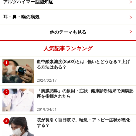
アルツハイマー型認知症
耳・鼻・喉の病気
他のテーマも見る
人気記事ランキング
血中酸素濃度(SpO2)とは…低いとどうなる？上げ
1
る方法はある？
2024/02/17
「胸膜肥厚」の原因・症状…健康診断結果で胸膜肥
2
厚を指摘されたら
2019/04/01
咳が長引く百日咳で、喘息・アトピー症状が悪化
3
する？