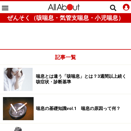
ぜんそく（咳喘息・気管支喘息・小児喘息）
記事一覧
喘息とは違う「咳喘息」とは？3週間以上続く
咳症状・診断基準
喘息の基礎知識vol.1 喘息の原因って何？