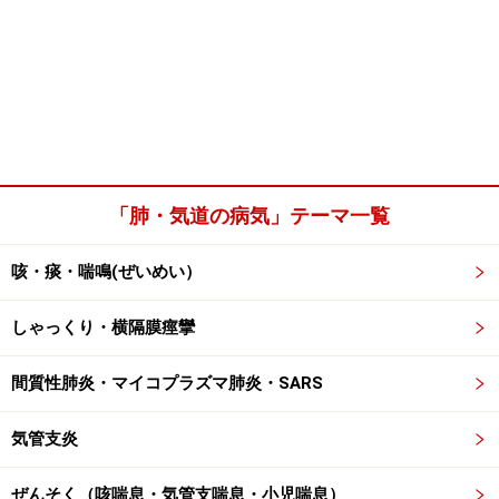
「肺・気道の病気」テーマ一覧
咳・痰・喘鳴(ぜいめい）
しゃっくり・横隔膜痙攣
間質性肺炎・マイコプラズマ肺炎・SARS
気管支炎
ぜんそく（咳喘息・気管支喘息・小児喘息）