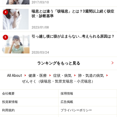
2017/03/10
喘息とは違う「咳喘息」とは？3週間以上続く咳症
4
状・診断基準
2023/01/08
引っ越し後に咳が止まらない…考えられる原因は？
5
2020/03/24
ランキングをもっと見る
>
>
>
>
All About
健康・医療
症状・病気
肺・気道の病気
ぜんそく（咳喘息・気管支喘息・小児喘息）
会社概要
採用情報
投資家情報
広告掲載
利用規約
プライバシーポリシー