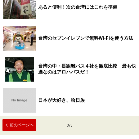
あると便利！次の台湾にはこれを準備
台湾のセブンイレブンで無料Wi-Fiを使う方法
台湾の中・長距離バス４社を徹底比較 最も快
適なのはアロハバスだ！
日本が大好き、哈日族
前のページへ
3
/
3