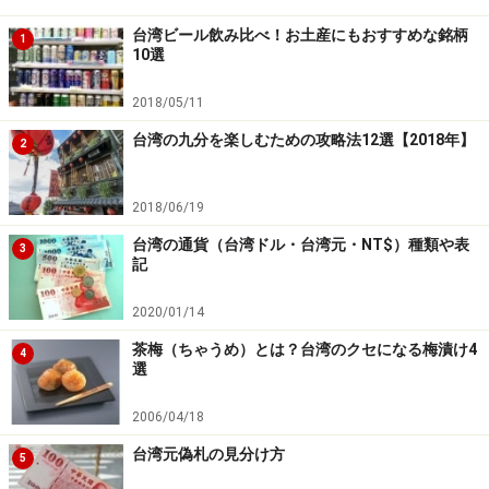
記事
3ページ目
：【空軍一號】と【統聯客運】
【関連リンク】
台湾ビール飲み比べ！お土産にもおすすめな銘柄
1
10選
●AAJガイド記事：
「総統座椅」に座って楽々バスの旅－
－長距離バスの座席、豪勢なんです
2018/05/11
●
台湾の高速バス事業者リンク集
（ASIA BUS CENTER作
台湾の九分を楽しむための攻略法12選【2018年】
2
成）
※記事内容は執筆時点のものです。最新の内容をご確認くださ
2018/06/19
い。
※海外を訪れる際には最新情報の入手に努め、「
外務省 海外安全
台湾の通貨（台湾ドル・台湾元・NT$）種類や表
3
ホームページ
」を確認するなど、安全確保に十分注意を払ってく
記
ださい。
2020/01/14
茶梅（ちゃうめ）とは？台湾のクセになる梅漬け4
4
次のページへ
1
/
3
選
2006/04/18
台湾元偽札の見分け方
5