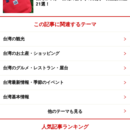
21選！
スのトイレを利用するのはかなりのバランス感覚が必
要！ ふんばりどころであります。乗車したバスのトイ
この記事に関連するテーマ
レは、比較的清潔で、トイレットペーパーも完備でし
た。が、トイレ室内は狭いので利用には様々な注意が必
台湾の観光
要です。
乗車すると係員の女性が水、お菓子、お手拭きを無料で
台湾のお土産・ショッピング
配布してくれます。椅子は豪勢なリクライニングシー
ト。マッサージ機能はないのですが、背もたれを倒すと
台湾のグルメ・レストラン・屋台
フットレストが同時に上がり、横になれるくらいの角度
に設定も可能です。毛布が各席にあるので冷房対策もで
台湾最新情報・季節のイベント
きるのですが、それでも足元は寒かったなあ。
台湾基本情報
◆私による総合評価 ★★★★☆
●
尊龍客運
（中文ページ。閲覧にはフォントBig5などが
他のテーマも見る
必要）
記事
2ページ
目：【阿羅哈客運】
人気記事ランキング