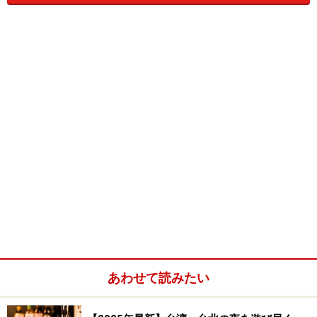
【尊龍客運】
尊龍客運は、台北～台中を結ぶ中距離バス
会社。豪勢な2列客席の先駆け的存在で
す。台北での始発・終点は、忠孝東路と復
興南路交差点（MRT忠孝復興駅すぐ）と便
利な場所にあり、また、台北駅周辺の他社
バス乗降場と違って尊龍客運しかないので
見つけやすいのもうれしいのです。他は、南京西路と承
徳路交差点、MRT大安駅にもバス停があり、MRT景美
（萬隆）駅とMRT大坪林駅での乗降については現在申請
中です。台中は、中清バス停、西屯路口バス停、中港路
（朝馬）バス停、文心路バス停、長榮桂冠バス停、
SOGOバス停、中山病院バス停、市政府バス停、そして
終点の台中駅前干城バス停となります。台中駅でとりあ
あわせて読みたい
えずは下車したければ、切符購入時や乗車時に係員や運
転手に「我下車終点」と書いてみせると便利です。