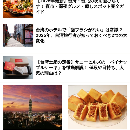
【2025年最新】台湾・台北の夜を遊び尽く
す！ 夜市・深夜グルメ・癒しスポット完全ガ
イド
台湾のホテルで「歯ブラシがない」は常識？
2025年、台湾旅行者が知っておくべき2つの大
変化
【台湾土産の定番】サニーヒルズの「パイナッ
プルケーキ」を徹底解説！ 値段や日持ち、人
気の理由は？
乗車チケットは始発駅などにあるカウンターで購入。24
時間営業で10～15分間隔で運行。大人片道350元、子ど
も片道200元、往復大人630元、学生・軍人片道300元、
12枚綴り回数券3500元。平日、休日ともに料金は同じ。
全席座席指定なので、チケットにある座席番号と同じ座
席に座ります。ポイントカードもあり、12回乗車すると