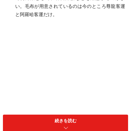
い。毛布が用意されているのは今のところ尊龍客運
と阿羅哈客運だけ。
基本的に各社ともに24時間営業なので、思い立った
らバスに乗れるのが便利。
続きを読む