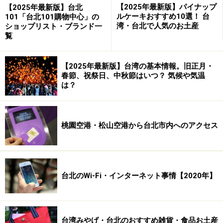
【2025年最新版】パイナップ
【2025年最新版】台北
粗品が貰えます（最初の乗車時から6ヶ月間有効）。
ルケーキおすすめ10選！ 台
101「台北101購物中心」の
湾・台北で人気のお土産
ショップリスト・ブランド一
バスはもちろん2階建てバス。かつては
覧
赤い車体のバスでしたが、現在は金色の
車体になっています。今ではこの金色が
【2025年最新版】台湾の基本情報。旧正月・
尊龍客運の企業カラーとなっています。座席は豪勢な両
春節、祝祭日、中秋節はいつ？ 気候や気温
側1列ずつのゆったり座席。ただし、最後部は4人掛けな
は？
のでご注意ください。
バス車内には係員はいませんが、何かあれば運転手に伝
えてください。言葉ができない方は筆談になってしまう
桃園空港・松山空港から台北市内へのアクセス
ので、運転中の運転手に話しかけるわけにもいきませ
ん。なので、座席の周囲にいる人となんとかコミュニケ
ーションをとることになります。
台北のWi-Fi・インターネット事情【2020年】
台湾の中・長距離バスは高速道路で1
回も休憩のための停車をしません。走
り通しなんです。なので車内の1階に
台湾みやげ・台北のおすすめ雑貨・食品お土産
簡易トイレがあります。高速で走るバ