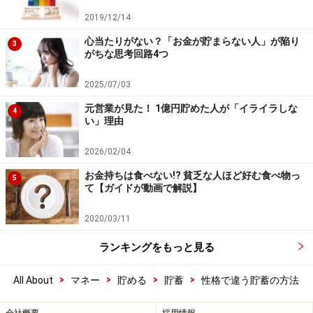
2019/12/14
心当たりがない？「お金が貯まらない人」が陥り
3
がちな思考回路4つ
2025/07/03
元営業が見た！ 1億円貯めた人が「イライラしな
4
い」理由
2026/02/04
お金持ちは食べない!? 貧乏な人ほど好む食べ物っ
5
て【ガイドが動画で解説】
2020/03/11
ランキングをもっと見る
>
>
>
>
All About
マネー
貯める
貯蓄
性格で違う貯蓄の方法