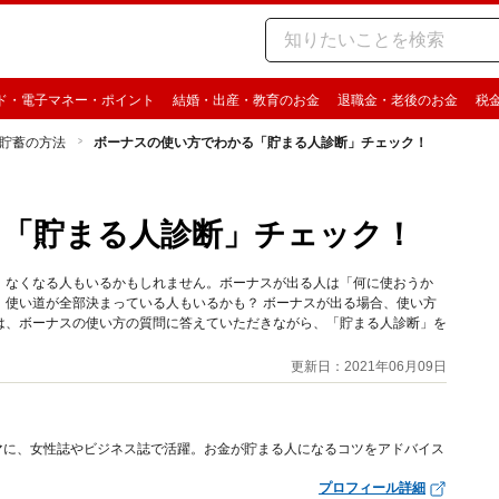
ド・電子マネー・ポイント
結婚・出産・教育のお金
退職金・老後のお金
税
貯蓄の方法
ボーナスの使い方でわかる「貯まる人診断」チェック！
る「貯まる人診断」チェック！
、なくなる人もいるかもしれません。ボーナスが出る人は「何に使おうか
、使い道が全部決まっている人もいるかも？ ボーナスが出る場合、使い方
は、ボーナスの使い方の質問に答えていただきながら、「貯まる人診断」を
更新日：2021年06月09日
マに、女性誌やビジネス誌で活躍。お金が貯まる人になるコツをアドバイス
プロフィール詳細