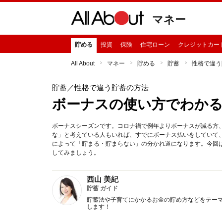
マネー
貯める
投資
保険
住宅ローン
クレジットカー
All About
マネー
貯める
貯蓄
性格で違う
貯蓄
／性格で違う貯蓄の方法
ボーナスの使い方でわか
ボーナスシーズンです。コロナ禍で例年よりボーナスが減る方
な」と考えている人もいれば、すでにボーナス払いをしていて
によって「貯まる・貯まらない」の分かれ道になります。今回
してみましょう。
西山 美紀
貯蓄 ガイド
貯蓄法や子育てにかかるお金の貯め方などをテー
します！