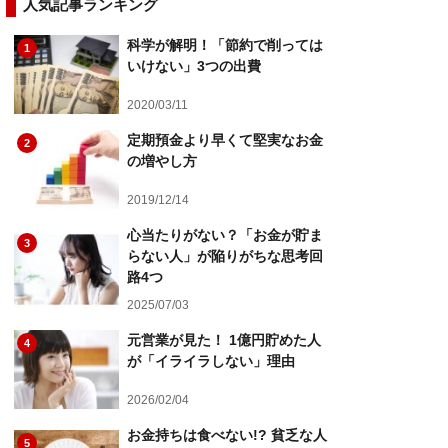
人気記事ランキング
科学が解明！「節約で削っては
1
いけない」3つの出費
2020/03/11
定期預金より早くて堅実なお金
2
の増やし方
2019/12/14
心当たりがない？「お金が貯ま
3
らない人」が陥りがちな思考回
路4つ
2025/07/03
元営業が見た！ 1億円貯めた人
4
が「イライラしない」理由
2026/02/04
お金持ちは食べない!? 貧乏な人
5